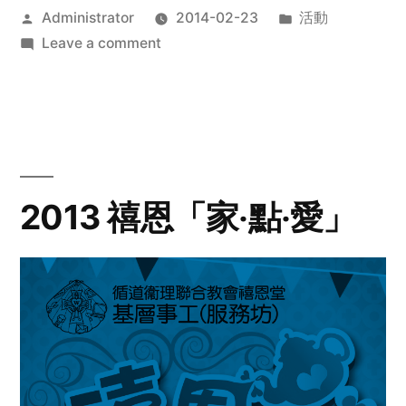
Posted
Posted
Administrator
2014-02-23
活動
by
on
in
Leave a comment
2014
年
探
訪
活
動
2013 禧恩「家‧點‧愛」
預
告