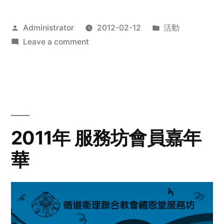
Posted
Posted
Administrator
2012-02-12
活動
by
on
in
Leave a comment
2012
步
行
籌
款
愛
2011年 服務坊會員嘉年
心
華
齊
展
步
關
懷
與