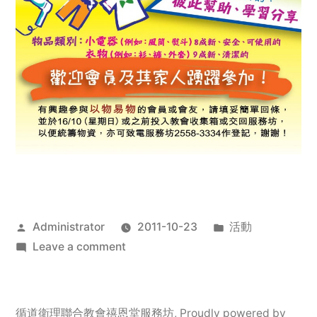
Posted
Posted
Administrator
2011-10-23
活動
by
on
in
Leave a comment
2011
年
服
循道衛理聯合教會禧恩堂服務坊
,
Proudly powered by