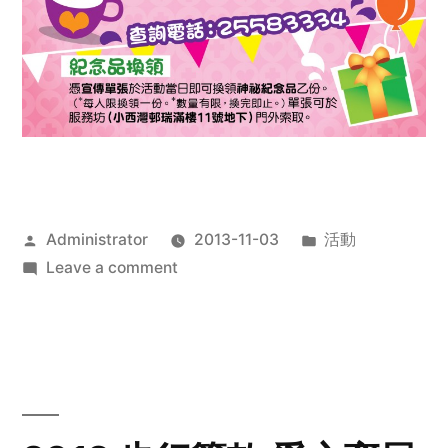
Posted
Posted
Administrator
2013-11-03
活動
by
on
in
Leave a comment
2013
禧
恩
「家‧
點‧
愛」