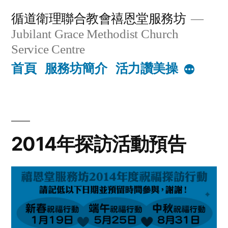
Skip
循道衛理聯合教會禧恩堂服務坊
to
Jubilant Grace Methodist Church
content
Service Centre
首頁
服務坊簡介
活力讚美操
More
2014年探訪活動預告