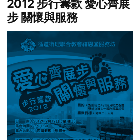
2012 步行籌款 愛心齊展
步 關懷與服務