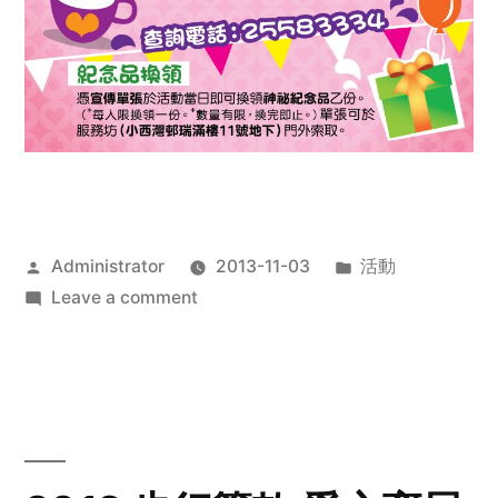
Posted
Posted
Administrator
2013-11-03
活動
by
on
in
Leave a comment
2013
禧
恩
「家‧
點‧
愛」