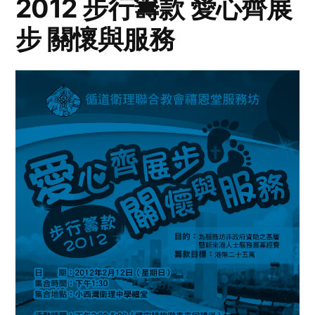
2012 步行籌款 愛心齊展
步 關懷與服務