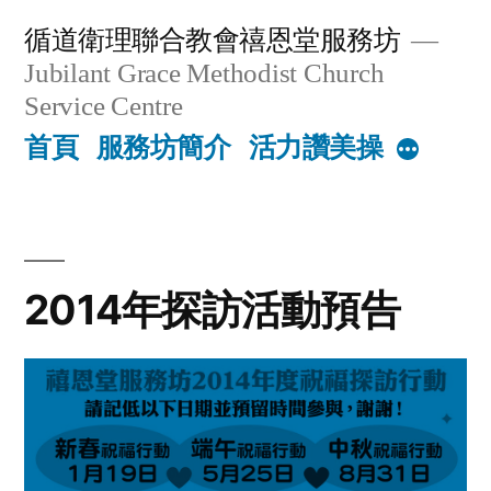
Skip
循道衛理聯合教會禧恩堂服務坊
to
Jubilant Grace Methodist Church
content
Service Centre
首頁
服務坊簡介
活力讚美操
More
2014年探訪活動預告