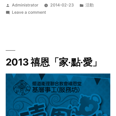
Posted
Posted
Administrator
2014-02-23
活動
by
on
in
Leave a comment
2014
年
探
訪
活
動
2013 禧恩「家‧點‧愛」
預
告