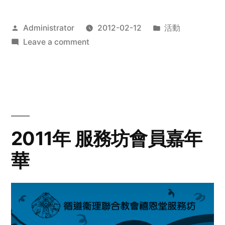
Posted
Posted
Administrator
2012-02-12
活動
by
on
in
Leave a comment
2012
步
行
籌
款
愛
2011年 服務坊會員嘉年
心
華
齊
展
步
關
懷
與