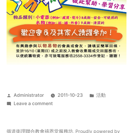
Posted
Posted
Administrator
2011-10-23
活動
by
on
in
Leave a comment
2011
年
服
循道衛理聯合教會禧恩堂服務坊
,
Proudly powered by