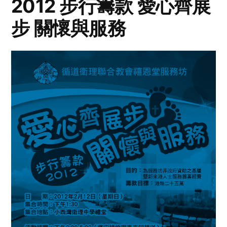
2012 步行籌款 愛心齊展
步 關懷與服務