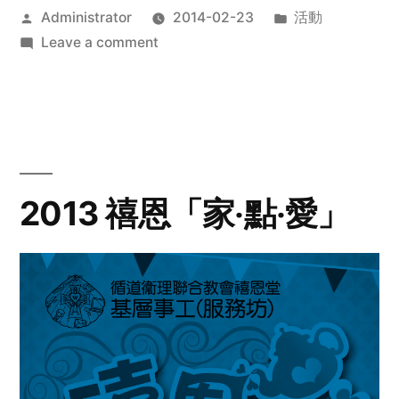
Posted
Posted
Administrator
2014-02-23
活動
by
on
in
Leave a comment
2014
年
探
訪
活
動
2013 禧恩「家‧點‧愛」
預
告