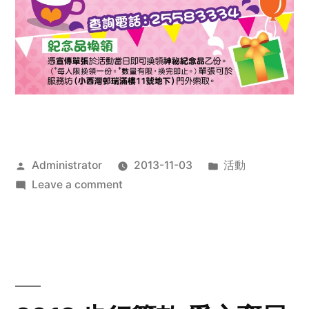
Posted
Posted
Administrator
2013-11-03
活動
by
on
in
Leave a comment
2013
禧
恩
「家‧
點‧
愛」