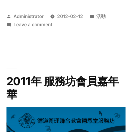
Posted
Posted
Administrator
2012-02-12
活動
by
on
in
Leave a comment
2012
步
行
籌
款
愛
2011年 服務坊會員嘉年
心
華
齊
展
步
關
懷
與