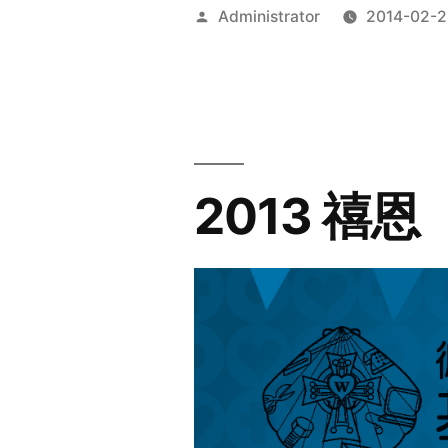
Posted
Administrator
2014-02-2
by
2013 禧恩