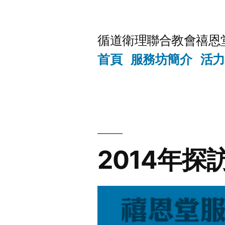
Skip
to
循道衛理聯合教會禧恩
content
首頁
服務坊簡介
活力
2014年探