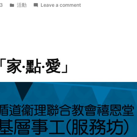
Posted
on
3
活動
Leave a comment
in
2014
年
探
訪
活
動
「家‧點‧愛」
預
告