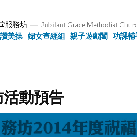
堂服務坊
Jubilant Grace Methodist Churc
讚美操
婦女查經組
親子遊戲閣
功課輔
訪活動預告