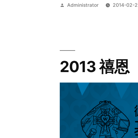
Posted
Administrator
2014-02-2
by
2013 禧恩