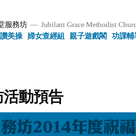
堂服務坊
Jubilant Grace Methodist Churc
讚美操
婦女查經組
親子遊戲閣
功課輔
訪活動預告