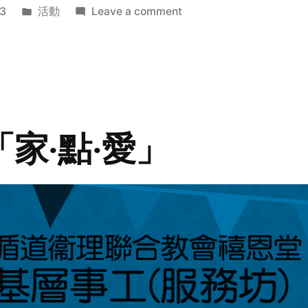
Posted
on
3
活動
Leave a comment
in
2014
年
探
訪
活
動
「家‧點‧愛」
預
告