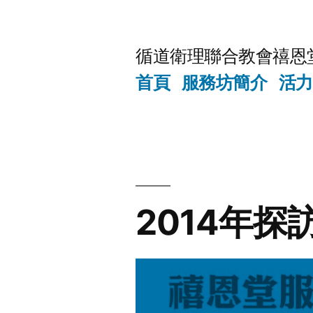
Skip
to
循道衛理聯合教會禧恩
content
首頁
服務坊簡介
活力
2014年探