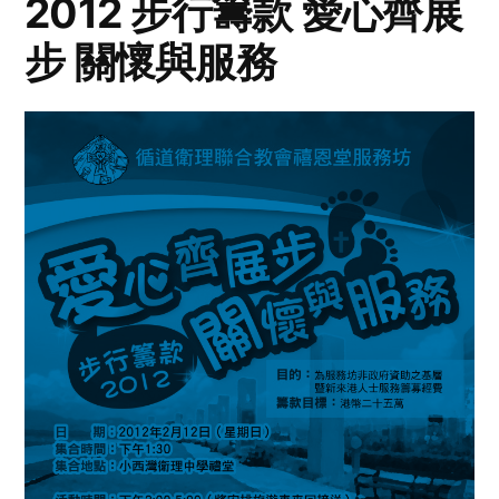
2012 步行籌款 愛心齊展
步 關懷與服務