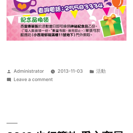
Posted
Posted
Administrator
2013-11-03
活動
by
on
in
Leave a comment
2013
禧
恩
「家‧
點‧
愛」