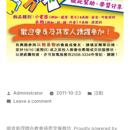
Posted
Posted
Administrator
2011-10-23
活動
by
on
in
Leave a comment
2011
年
服
循道衛理聯合教會禧恩堂服務坊
,
Proudly powered by