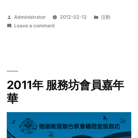
Posted
Posted
Administrator
2012-02-12
活動
by
on
in
Leave a comment
2012
步
行
籌
款
愛
2011年 服務坊會員嘉年
心
華
齊
展
步
關
懷
與