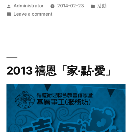
Posted
Posted
Administrator
2014-02-23
活動
by
on
in
Leave a comment
2014
年
探
訪
活
動
2013 禧恩「家‧點‧愛」
預
告