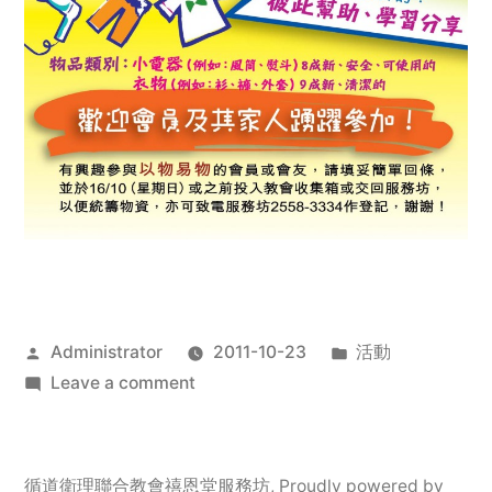
Posted
Posted
Administrator
2011-10-23
活動
by
on
in
Leave a comment
2011
年
服
循道衛理聯合教會禧恩堂服務坊
,
Proudly powered by