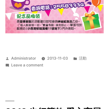
Posted
Posted
Administrator
2013-11-03
活動
by
on
in
Leave a comment
2013
禧
恩
「家‧
點‧
愛」