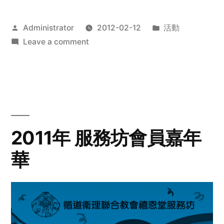
Posted
Posted
Administrator
2012-02-12
活動
by
on
in
Leave a comment
2012
步
行
籌
款
愛
2011年 服務坊會員嘉年
心
華
齊
展
步
關
懷
與