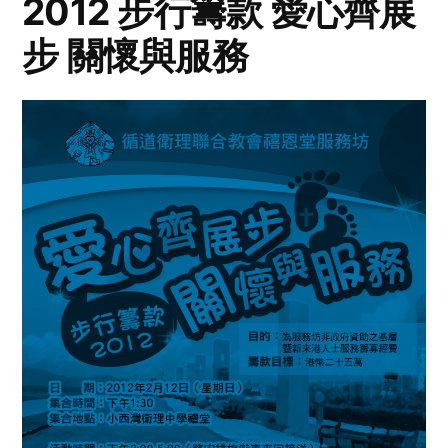
2012 步行籌款 愛心齊展
步 關懷與服務