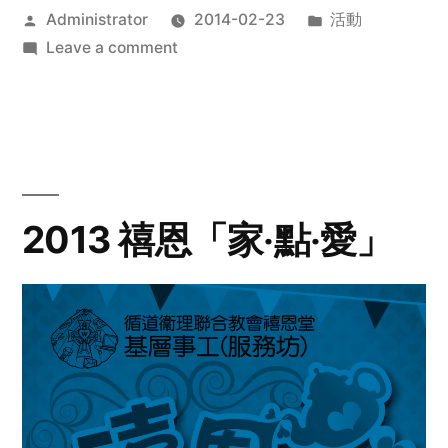
Posted
Posted
Administrator
2014-02-23
活動
by
on
in
Leave a comment
2014
年
探
訪
活
動
2013 禧恩「家‧點‧愛」
預
告