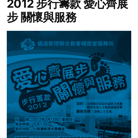
2012 步行籌款 愛心齊展
步 關懷與服務