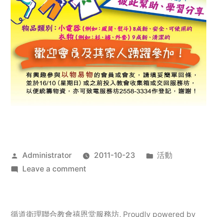
Posted
Posted
Administrator
2011-10-23
活動
by
on
in
Leave a comment
2011
年
服
循道衛理聯合教會禧恩堂服務坊
,
Proudly powered by