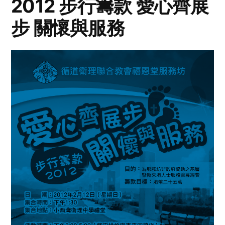
2012 步行籌款 愛心齊展
步 關懷與服務