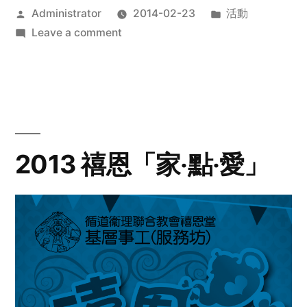
Posted
Posted
Administrator
2014-02-23
活動
by
on
in
Leave a comment
2014
年
探
訪
活
動
2013 禧恩「家‧點‧愛」
預
告