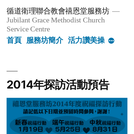
Skip
循道衛理聯合教會禧恩堂服務坊
to
Jubilant Grace Methodist Church
content
Service Centre
首頁
服務坊簡介
活力讚美操
More
2014年探訪活動預告