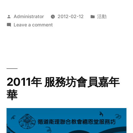
Posted
Posted
Administrator
2012-02-12
活動
by
on
in
Leave a comment
2012
步
行
籌
款
愛
2011年 服務坊會員嘉年
心
華
齊
展
步
關
懷
與