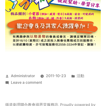
Posted
Posted
Administrator
2011-10-23
活動
by
on
in
Leave a comment
2011
年
服
循道衛理聯合教會禧恩堂服務坊
,
Proudly powered by