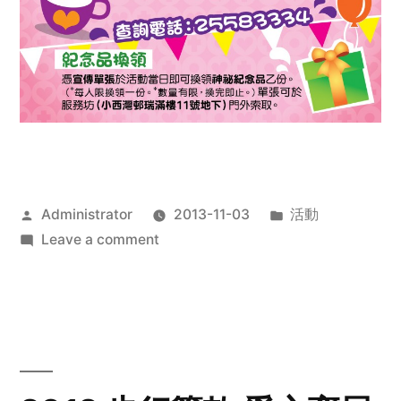
Posted
Posted
Administrator
2013-11-03
活動
by
on
in
Leave a comment
2013
禧
恩
「家‧
點‧
愛」