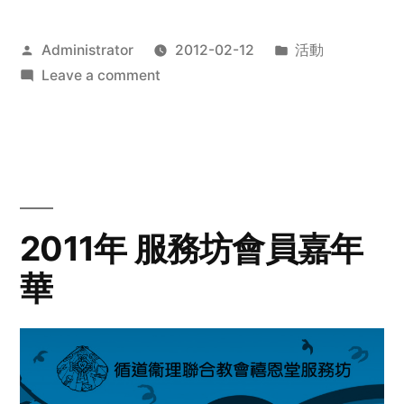
Posted
Posted
Administrator
2012-02-12
活動
by
on
in
Leave a comment
2012
步
行
籌
款
愛
2011年 服務坊會員嘉年
心
華
齊
展
步
關
懷
與