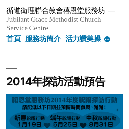
Skip
循道衛理聯合教會禧恩堂服務坊
to
Jubilant Grace Methodist Church
content
Service Centre
首頁
服務坊簡介
活力讚美操
More
2014年探訪活動預告