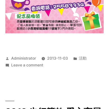
Posted
Posted
Administrator
2013-11-03
活動
by
on
in
Leave a comment
2013
禧
恩
「家‧
點‧
愛」