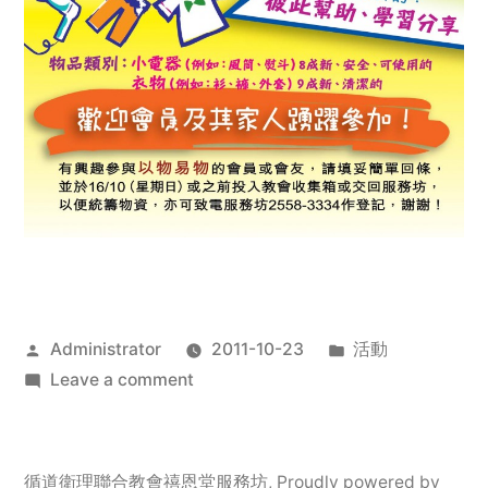
Posted
Posted
Administrator
2011-10-23
活動
by
on
in
Leave a comment
2011
年
服
循道衛理聯合教會禧恩堂服務坊
,
Proudly powered by