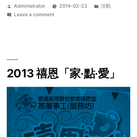
Posted
Posted
Administrator
2014-02-23
活動
by
on
in
Leave a comment
2014
年
探
訪
活
動
2013 禧恩「家‧點‧愛」
預
告