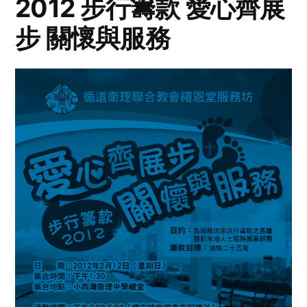
2012 步行籌款 愛心齊展
步 關懷與服務