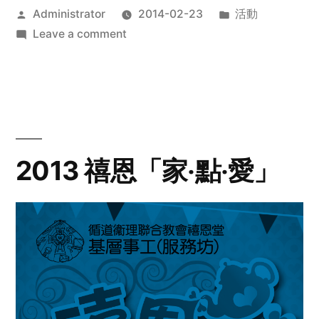
Posted
Posted
Administrator
2014-02-23
活動
by
on
in
Leave a comment
2014
年
探
訪
活
動
2013 禧恩「家‧點‧愛」
預
告