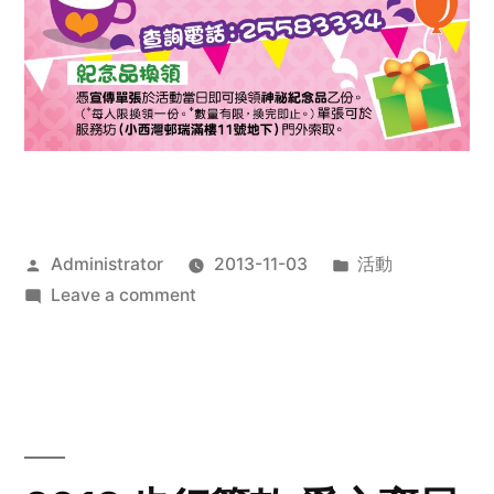
Posted
Posted
Administrator
2013-11-03
活動
by
on
in
Leave a comment
2013
禧
恩
「家‧
點‧
愛」