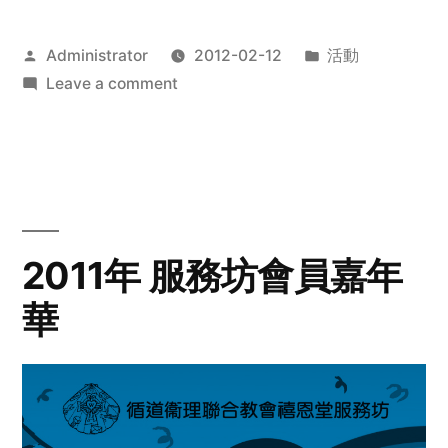
Posted
Posted
Administrator
2012-02-12
活動
by
on
in
Leave a comment
2012
步
行
籌
款
愛
2011年 服務坊會員嘉年
心
華
齊
展
步
關
懷
與