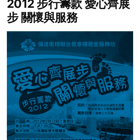
2012 步行籌款 愛心齊展
步 關懷與服務