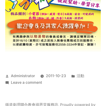
Posted
Posted
Administrator
2011-10-23
活動
by
on
in
Leave a comment
2011
年
服
循道衛理聯合教會禧恩堂服務坊
,
Proudly powered by