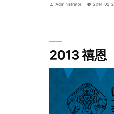
Posted
Administrator
2014-02-2
by
2013 禧恩