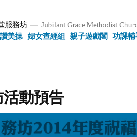
堂服務坊
Jubilant Grace Methodist Churc
讚美操
婦女查經組
親子遊戲閣
功課輔
訪活動預告