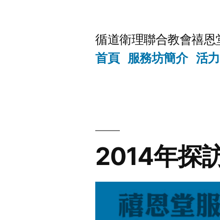
Skip
to
循道衛理聯合教會禧恩
content
首頁
服務坊簡介
活力
2014年探