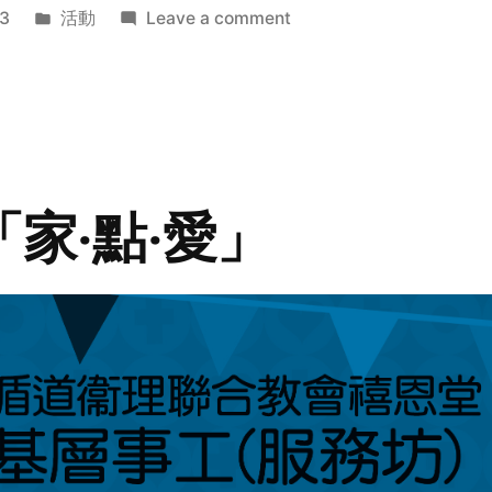
Posted
on
3
活動
Leave a comment
in
2014
年
探
訪
活
動
「家‧點‧愛」
預
告