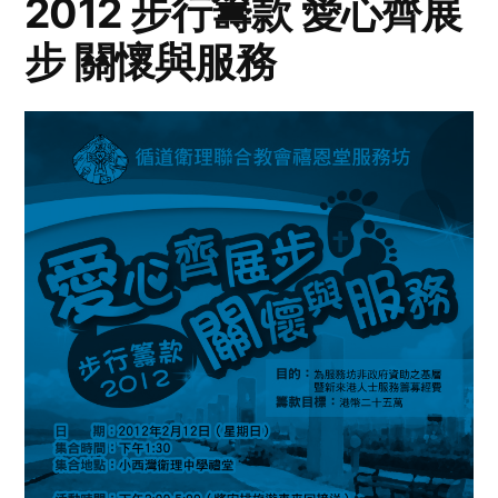
2012 步行籌款 愛心齊展
步 關懷與服務