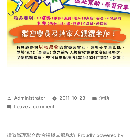
Posted
Posted
Administrator
2011-10-23
活動
by
on
in
Leave a comment
2011
年
服
循道衛理聯合教會禧恩堂服務坊
,
Proudly powered by