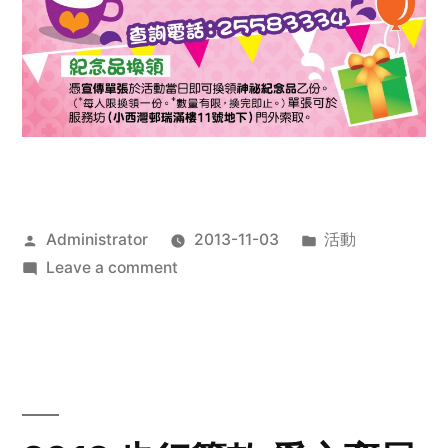
Posted
Posted
Administrator
2013-11-03
活動
by
on
in
Leave a comment
2013
禧
恩
「家‧
點‧
愛」