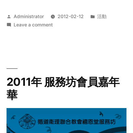
Posted
Posted
Administrator
2012-02-12
活動
by
on
in
Leave a comment
2012
步
行
籌
款
愛
2011年 服務坊會員嘉年
心
華
齊
展
步
關
懷
與