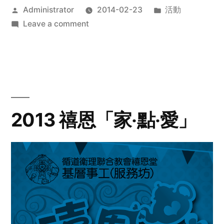
Posted
Posted
Administrator
2014-02-23
活動
by
on
in
Leave a comment
2014
年
探
訪
活
動
2013 禧恩「家‧點‧愛」
預
告