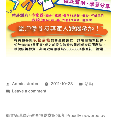
Posted
Posted
Administrator
2011-10-23
活動
by
on
in
Leave a comment
2011
年
服
循道衛理聯合教會禧恩堂服務坊
,
Proudly powered by