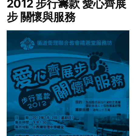
2012 步行籌款 愛心齊展
步 關懷與服務