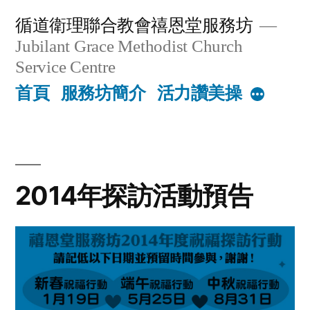
Skip
循道衛理聯合教會禧恩堂服務坊
to
Jubilant Grace Methodist Church
content
Service Centre
首頁
服務坊簡介
活力讚美操
More
2014年探訪活動預告