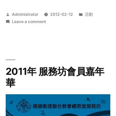
Posted
Posted
Administrator
2012-02-12
活動
by
on
in
Leave a comment
2012
步
行
籌
款
愛
2011年 服務坊會員嘉年
心
華
齊
展
步
關
懷
與