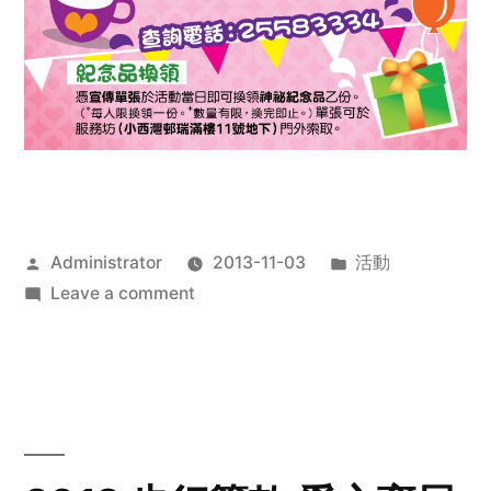
Posted
Posted
Administrator
2013-11-03
活動
by
on
in
Leave a comment
2013
禧
恩
「家‧
點‧
愛」