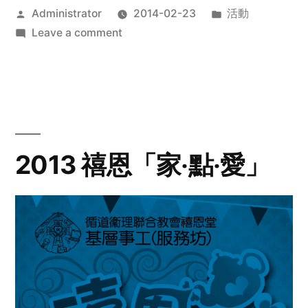
Posted
Posted
Administrator
2014-02-23
活動
by
on
in
Leave a comment
2014
年
探
訪
活
動
2013 禧恩「家‧點‧愛」
預
告