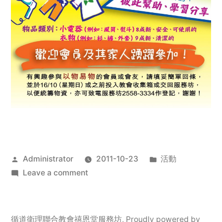
Posted
Posted
Administrator
2011-10-23
活動
by
on
in
Leave a comment
2011
年
服
循道衛理聯合教會禧恩堂服務坊
,
Proudly powered by