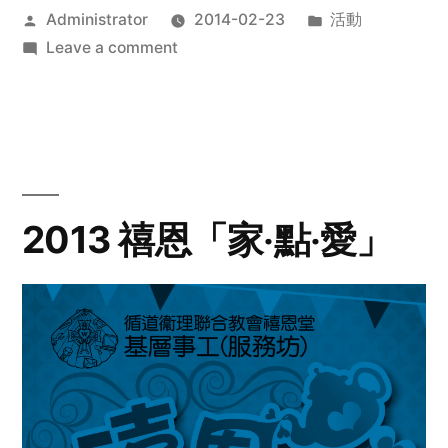
Posted
Posted
Administrator
2014-02-23
活動
by
on
in
Leave a comment
2014
年
探
訪
活
動
2013 禧恩「家‧點‧愛」
預
告