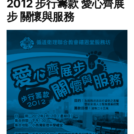
2012 步行籌款 愛心齊展
步 關懷與服務