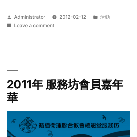
Posted
Posted
Administrator
2012-02-12
活動
by
on
in
Leave a comment
2012
步
行
籌
款
愛
2011年 服務坊會員嘉年
心
華
齊
展
步
關
懷
與