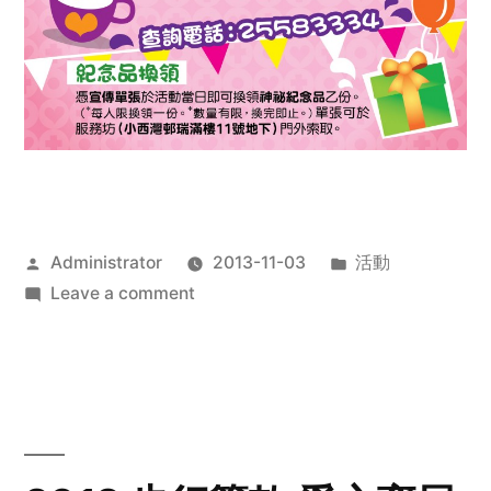
Posted
Posted
Administrator
2013-11-03
活動
by
on
in
Leave a comment
2013
禧
恩
「家‧
點‧
愛」