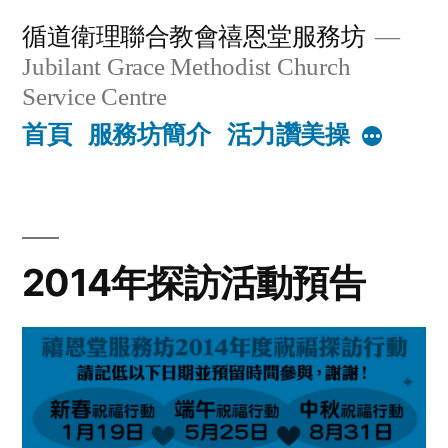
Skip
循道衛理聯合教會禧恩堂服務坊
to
Jubilant Grace Methodist Church
content
Service Centre
首頁
服務坊簡介
活力讚美操
More
2014年探訪活動預告