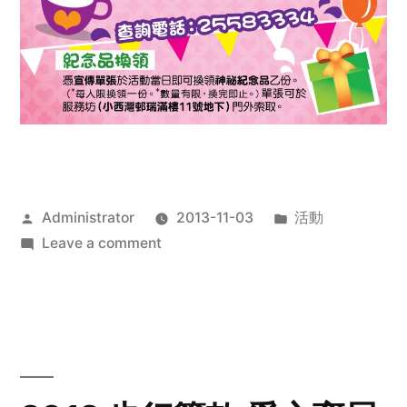
Posted
Posted
Administrator
2013-11-03
活動
by
on
in
Leave a comment
2013
禧
恩
「家‧
點‧
愛」