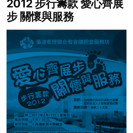
2012 步行籌款 愛心齊展
步 關懷與服務