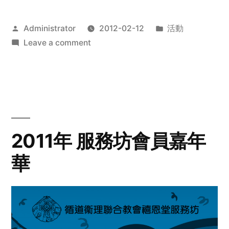
Posted
Posted
Administrator
2012-02-12
活動
by
on
in
Leave a comment
2012
步
行
籌
款
愛
2011年 服務坊會員嘉年
心
華
齊
展
步
關
懷
與