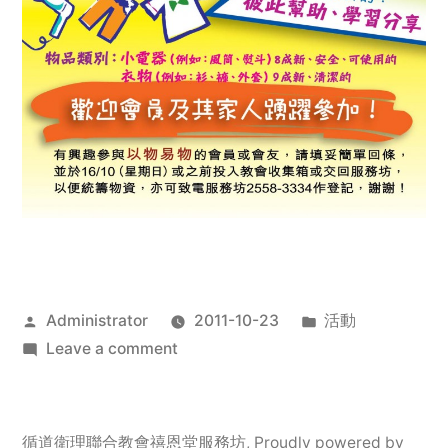
Posted
Posted
Administrator
2011-10-23
活動
by
on
in
Leave a comment
2011
年
服
循道衛理聯合教會禧恩堂服務坊
,
Proudly powered by