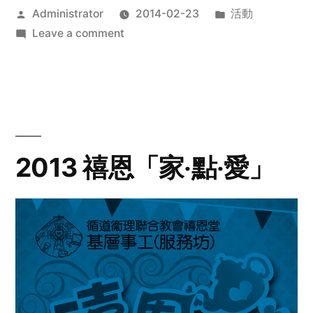
Posted
Posted
Administrator
2014-02-23
活動
by
on
in
Leave a comment
2014
年
探
訪
活
動
2013 禧恩「家‧點‧愛」
預
告