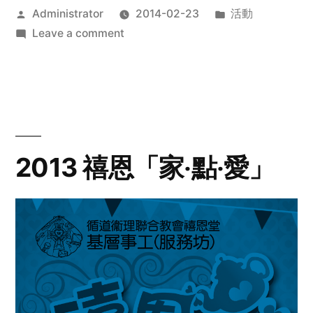
Posted
Posted
Administrator
2014-02-23
活動
by
on
in
Leave a comment
2014
年
探
訪
活
動
2013 禧恩「家‧點‧愛」
預
告