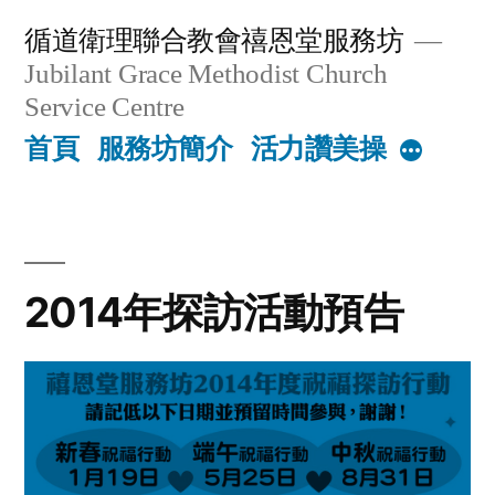
Skip
循道衛理聯合教會禧恩堂服務坊
to
Jubilant Grace Methodist Church
content
Service Centre
首頁
服務坊簡介
活力讚美操
More
2014年探訪活動預告