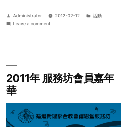
Posted
Posted
Administrator
2012-02-12
活動
by
on
in
Leave a comment
2012
步
行
籌
款
愛
2011年 服務坊會員嘉年
心
華
齊
展
步
關
懷
與