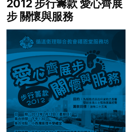
2012 步行籌款 愛心齊展
步 關懷與服務