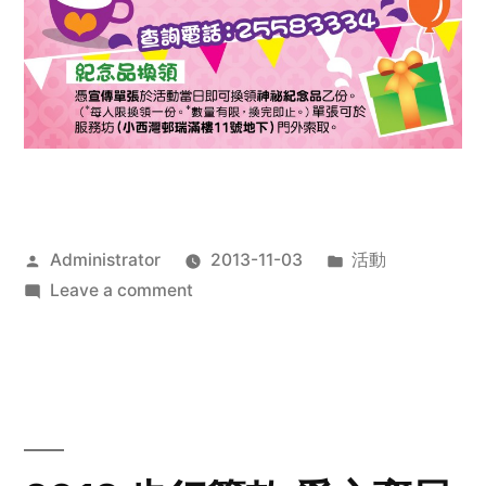
Posted
Posted
Administrator
2013-11-03
活動
by
on
in
Leave a comment
2013
禧
恩
「家‧
點‧
愛」