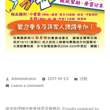
Posted
Posted
Administrator
2011-10-23
活動
by
on
in
Leave a comment
2011
年
服
循道衛理聯合教會禧恩堂服務坊
,
Proudly powered by