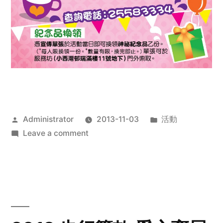
Posted
Posted
Administrator
2013-11-03
活動
by
on
in
Leave a comment
2013
禧
恩
「家‧
點‧
愛」