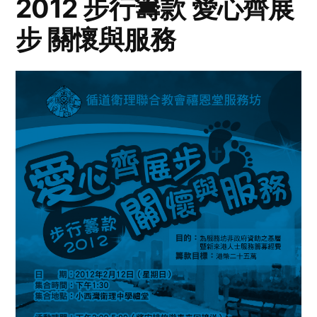
2012 步行籌款 愛心齊展
步 關懷與服務