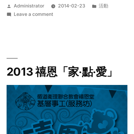
Posted
Posted
Administrator
2014-02-23
活動
by
on
in
Leave a comment
2014
年
探
訪
活
動
2013 禧恩「家‧點‧愛」
預
告