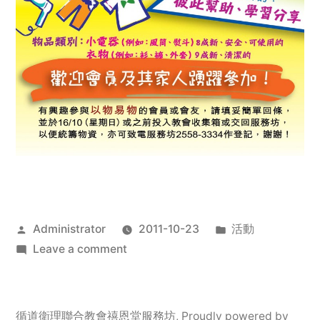
Posted
Posted
Administrator
2011-10-23
活動
by
on
in
Leave a comment
2011
年
服
循道衛理聯合教會禧恩堂服務坊
,
Proudly powered by