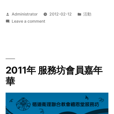
Posted
Posted
Administrator
2012-02-12
活動
by
on
in
Leave a comment
2012
步
行
籌
款
愛
2011年 服務坊會員嘉年
心
華
齊
展
步
關
懷
與