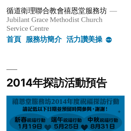
Skip
循道衛理聯合教會禧恩堂服務坊
to
Jubilant Grace Methodist Church
content
Service Centre
首頁
服務坊簡介
活力讚美操
More
2014年探訪活動預告