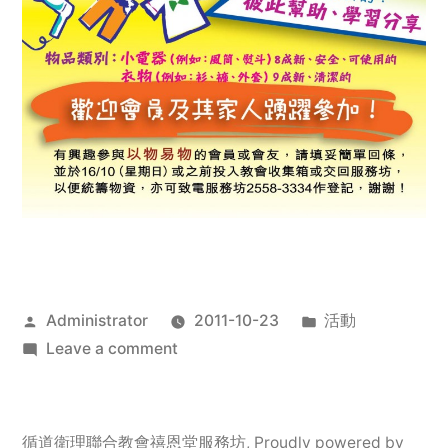
Posted
Posted
Administrator
2011-10-23
活動
by
on
in
Leave a comment
2011
年
服
循道衛理聯合教會禧恩堂服務坊
,
Proudly powered by