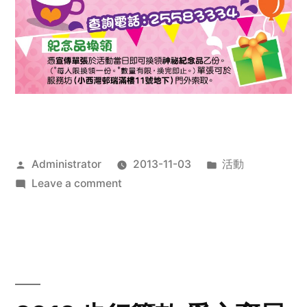
Posted
Posted
Administrator
2013-11-03
活動
by
on
in
Leave a comment
2013
禧
恩
「家‧
點‧
愛」