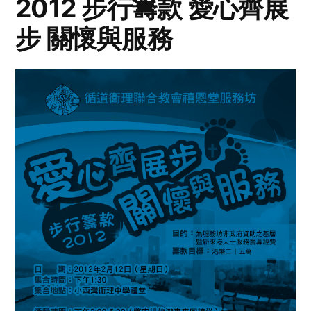
2012 步行籌款 愛心齊展
步 關懷與服務