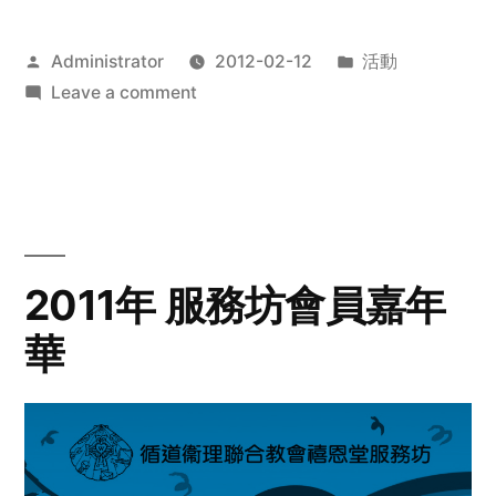
Posted
Posted
Administrator
2012-02-12
活動
by
on
in
Leave a comment
2012
步
行
籌
款
愛
2011年 服務坊會員嘉年
心
華
齊
展
步
關
懷
與