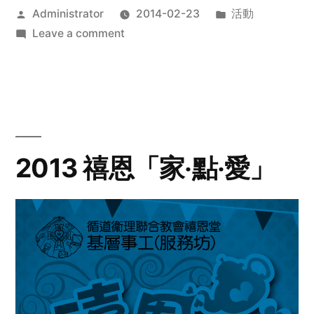
Posted
Posted
Administrator
2014-02-23
活動
by
on
in
Leave a comment
2014
年
探
訪
活
動
2013 禧恩「家‧點‧愛」
預
告