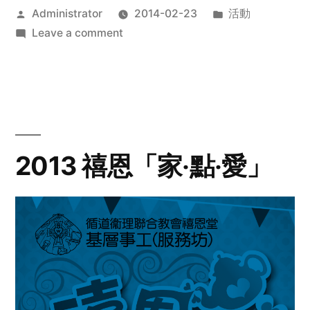
Posted
Posted
Administrator
2014-02-23
活動
by
on
in
Leave a comment
2014
年
探
訪
活
動
2013 禧恩「家‧點‧愛」
預
告