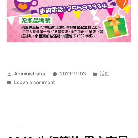
Posted
Posted
Administrator
2013-11-03
活動
by
on
in
Leave a comment
2013
禧
恩
「家‧
點‧
愛」