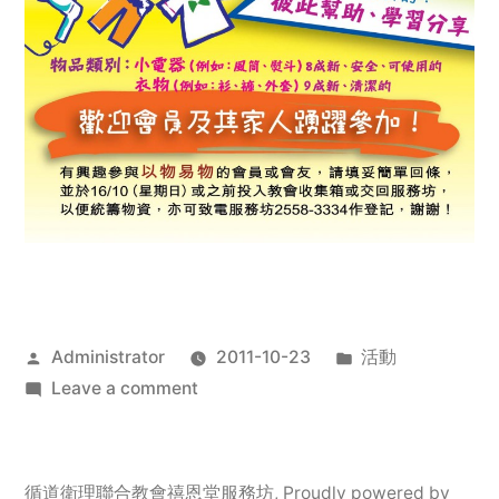
Posted
Posted
Administrator
2011-10-23
活動
by
on
in
Leave a comment
2011
年
服
循道衛理聯合教會禧恩堂服務坊
,
Proudly powered by