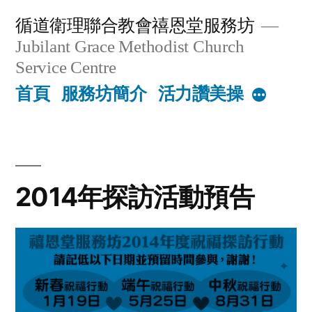
Skip
循道衛理聯合教會禧恩堂服務坊
to
Jubilant Grace Methodist Church
content
Service Centre
首頁
服務坊簡介
活力讚美操
More
2014年探訪活動預告