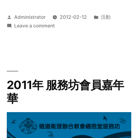
Posted
Posted
Administrator
2012-02-12
活動
by
on
in
Leave a comment
2012
步
行
籌
款
愛
2011年 服務坊會員嘉年
心
華
齊
展
步
關
懷
與