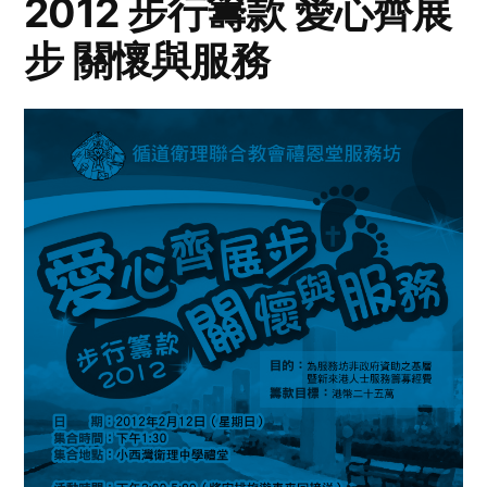
2012 步行籌款 愛心齊展
步 關懷與服務