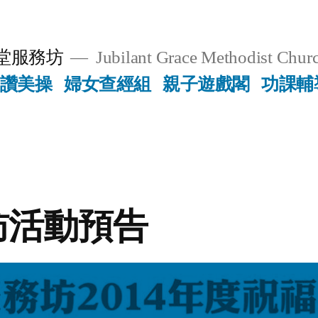
堂服務坊
Jubilant Grace Methodist Churc
讚美操
婦女查經組
親子遊戲閣
功課輔
訪活動預告