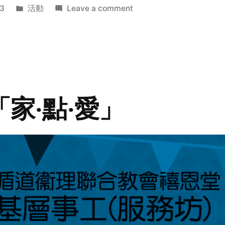
Posted
on
3
活動
Leave a comment
in
2014
年
探
訪
活
動
「家‧點‧愛」
預
告