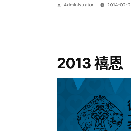
Posted
Administrator
2014-02-2
by
2013 禧恩