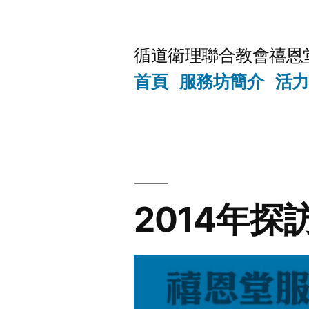
Skip
to
循道衛理聯合教會禧恩
content
首頁
服務坊簡介
活力
2014年探