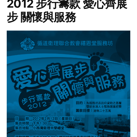
2012 步行籌款 愛心齊展
步 關懷與服務