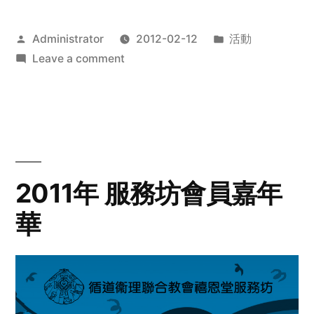
Posted
Posted
Administrator
2012-02-12
活動
by
on
in
Leave a comment
2012
步
行
籌
款
愛
2011年 服務坊會員嘉年
心
華
齊
展
步
關
懷
與