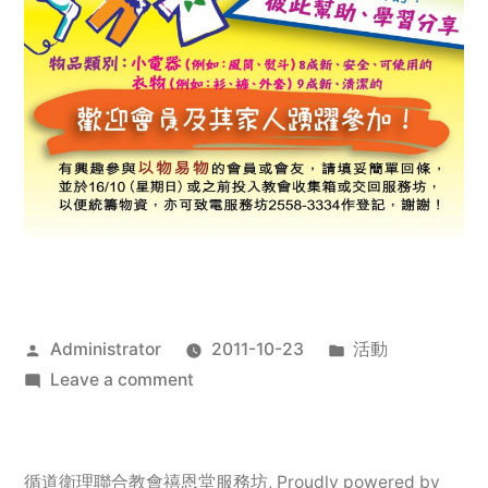
Posted
Posted
Administrator
2011-10-23
活動
by
on
in
Leave a comment
2011
年
服
循道衛理聯合教會禧恩堂服務坊
,
Proudly powered by