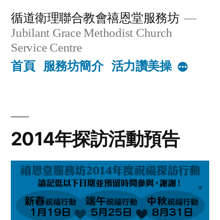
Skip
循道衛理聯合教會禧恩堂服務坊
to
Jubilant Grace Methodist Church
content
Service Centre
首頁
服務坊簡介
活力讚美操
More
2014年探訪活動預告