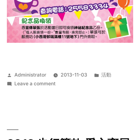
Posted
Posted
Administrator
2013-11-03
活動
by
on
in
Leave a comment
2013
禧
恩
「家‧
點‧
愛」