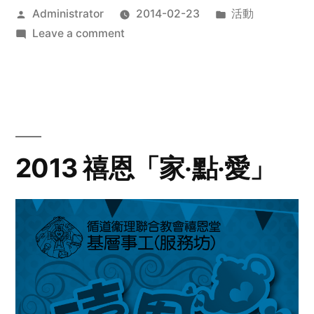
Posted
Posted
Administrator
2014-02-23
活動
by
on
in
Leave a comment
2014
年
探
訪
活
動
2013 禧恩「家‧點‧愛」
預
告