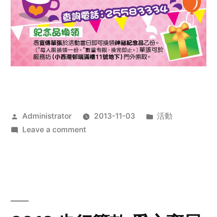
Posted
Posted
Administrator
2013-11-03
活動
by
on
in
Leave a comment
2013
禧
恩
「家‧
點‧
愛」