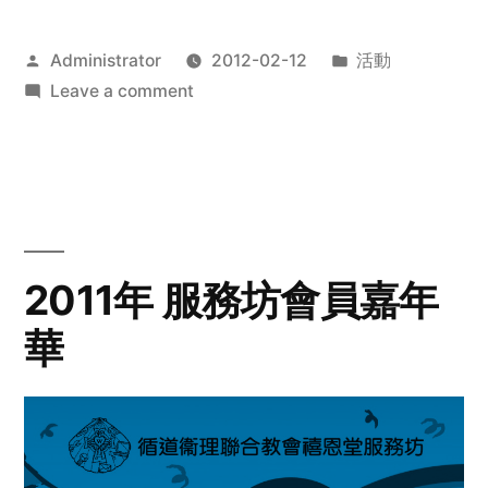
Posted
Posted
Administrator
2012-02-12
活動
by
on
in
Leave a comment
2012
步
行
籌
款
愛
2011年 服務坊會員嘉年
心
華
齊
展
步
關
懷
與