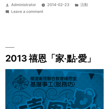
Posted
Posted
Administrator
2014-02-23
活動
by
on
in
Leave a comment
2014
年
探
訪
活
動
2013 禧恩「家‧點‧愛」
預
告