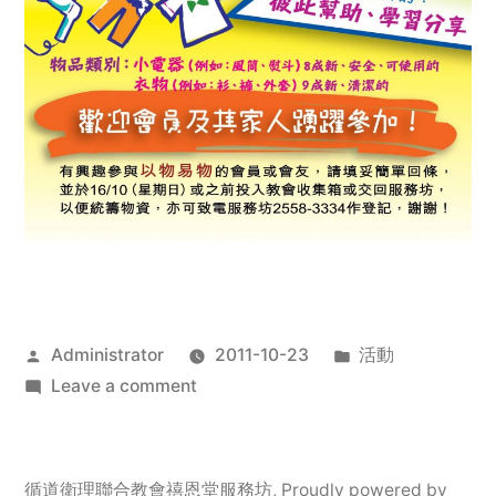
Posted
Posted
Administrator
2011-10-23
活動
by
on
in
Leave a comment
2011
年
服
循道衛理聯合教會禧恩堂服務坊
,
Proudly powered by