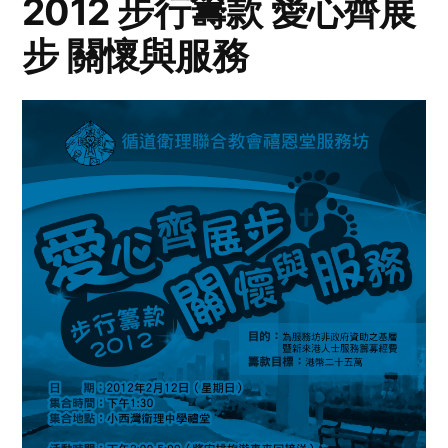
2012 步行籌款 愛心齊展
步 關懷與服務