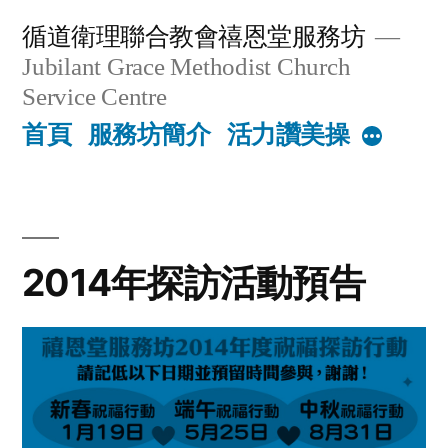
Skip
循道衛理聯合教會禧恩堂服務坊
to
Jubilant Grace Methodist Church
content
Service Centre
首頁
服務坊簡介
活力讚美操
More
2014年探訪活動預告