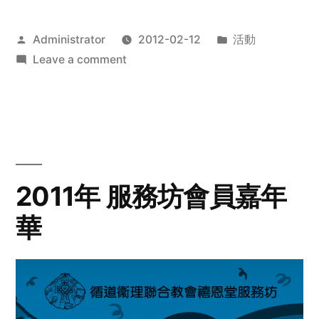
Posted
Posted
Administrator
2012-02-12
活動
by
on
in
Leave a comment
2012
步
行
籌
款
愛
2011年 服務坊會員嘉年
心
華
齊
展
步
關
懷
與