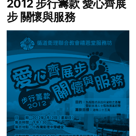
2012 步行籌款 愛心齊展
步 關懷與服務