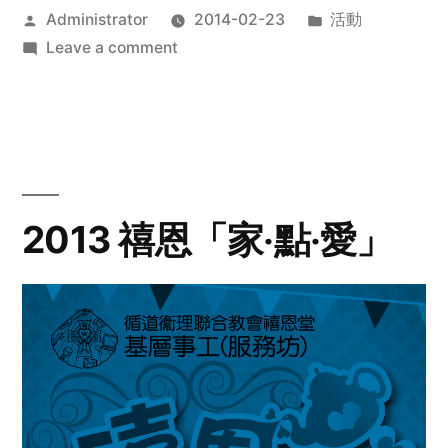
Posted
Posted
Administrator
2014-02-23
活動
by
on
in
Leave a comment
2014
年
探
訪
活
動
2013 禧恩「家‧點‧愛」
預
告