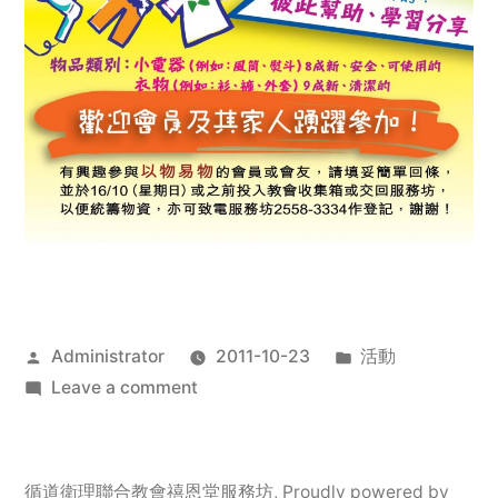
Posted
Posted
Administrator
2011-10-23
活動
by
on
in
Leave a comment
2011
年
服
循道衛理聯合教會禧恩堂服務坊
,
Proudly powered by