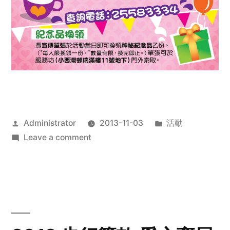
Posted
Posted
Administrator
2013-11-03
活動
by
on
in
Leave a comment
2013
禧
恩
「家‧
點‧
愛」