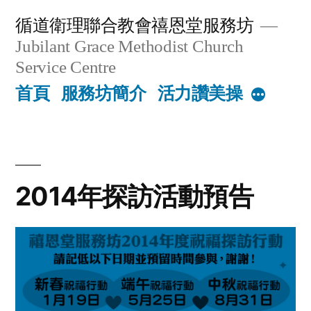
Skip
循道衛理聯合教會禧恩堂服務坊
to
Jubilant Grace Methodist Church
content
Service Centre
首頁
服務坊簡介
活力讚美操
More
2014年探訪活動預告