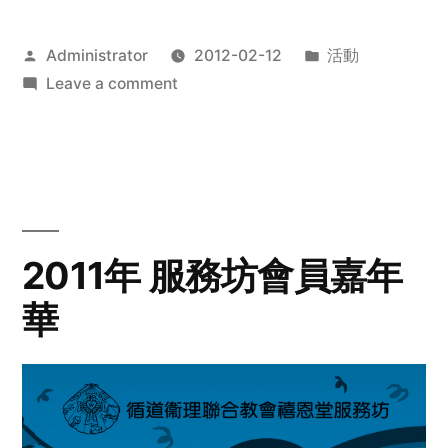
Posted
Posted
Administrator
2012-02-12
活動
by
on
in
Leave a comment
2012
步
行
籌
款
愛
2011年 服務坊會員嘉年
心
華
齊
展
步
關
懷
與