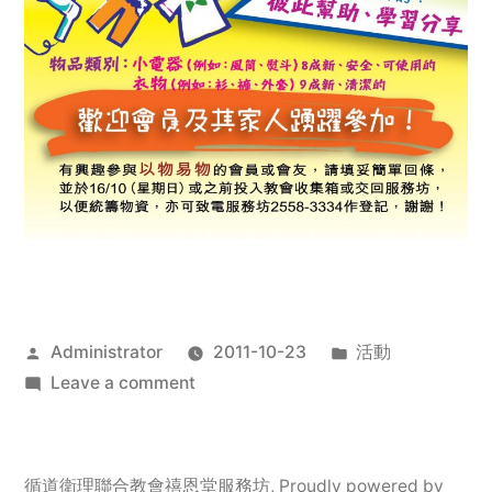
Posted
Posted
Administrator
2011-10-23
活動
by
on
in
Leave a comment
2011
年
服
循道衛理聯合教會禧恩堂服務坊
,
Proudly powered by