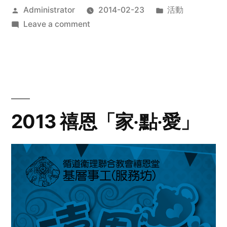
Posted
Posted
Administrator
2014-02-23
活動
by
on
in
Leave a comment
2014
年
探
訪
活
動
2013 禧恩「家‧點‧愛」
預
告