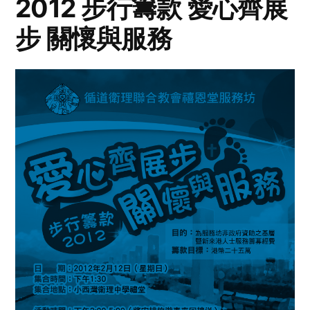
2012 步行籌款 愛心齊展
步 關懷與服務