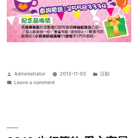
Posted
Posted
Administrator
2013-11-03
活動
by
on
in
Leave a comment
2013
禧
恩
「家‧
點‧
愛」