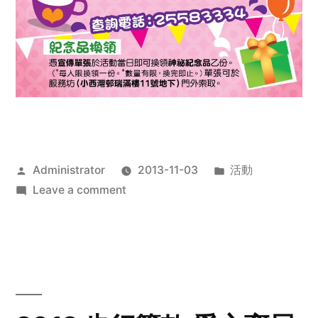
Posted
Posted
Administrator
2013-11-03
活動
by
on
in
Leave a comment
2013
禧
恩
「家‧
點‧
愛」