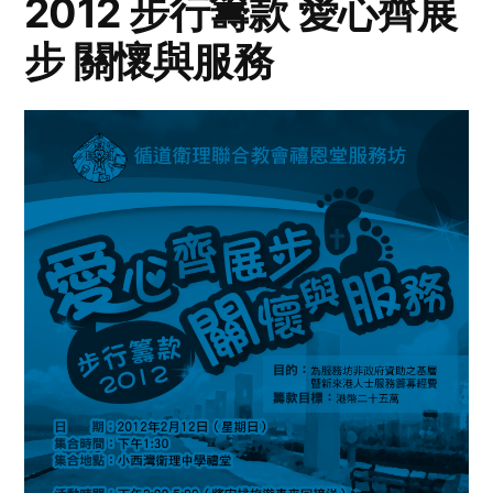
2012 步行籌款 愛心齊展
步 關懷與服務