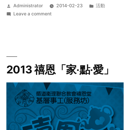
Posted
Posted
Administrator
2014-02-23
活動
by
on
in
Leave a comment
2014
年
探
訪
活
動
2013 禧恩「家‧點‧愛」
預
告