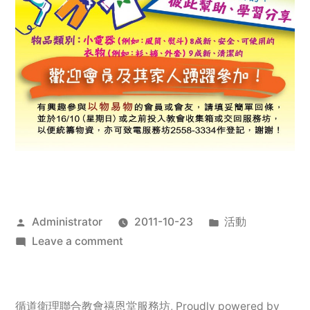
Posted
Posted
Administrator
2011-10-23
活動
by
on
in
Leave a comment
2011
年
服
循道衛理聯合教會禧恩堂服務坊
,
Proudly powered by