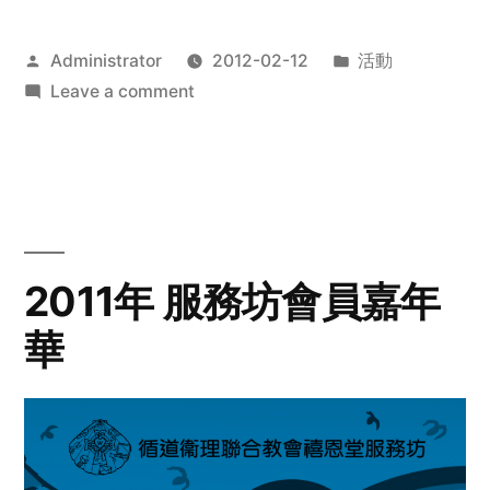
Posted
Posted
Administrator
2012-02-12
活動
by
on
in
Leave a comment
2012
步
行
籌
款
愛
2011年 服務坊會員嘉年
心
華
齊
展
步
關
懷
與