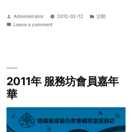
Posted
Posted
Administrator
2012-02-12
活動
by
on
in
Leave a comment
2012
步
行
籌
款
愛
2011年 服務坊會員嘉年
心
華
齊
展
步
關
懷
與