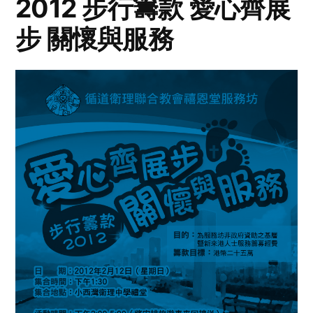
2012 步行籌款 愛心齊展
步 關懷與服務