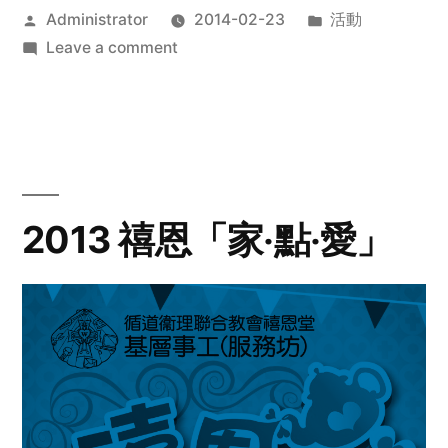
Posted
Posted
Administrator
2014-02-23
活動
by
on
in
Leave a comment
2014
年
探
訪
活
動
2013 禧恩「家‧點‧愛」
預
告