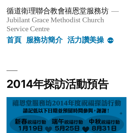
Skip
循道衛理聯合教會禧恩堂服務坊
to
Jubilant Grace Methodist Church
content
Service Centre
首頁
服務坊簡介
活力讚美操
More
2014年探訪活動預告