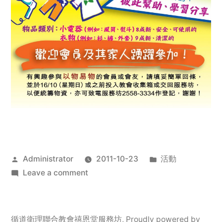
Posted
Posted
Administrator
2011-10-23
活動
by
on
in
Leave a comment
2011
年
服
循道衛理聯合教會禧恩堂服務坊
,
Proudly powered by