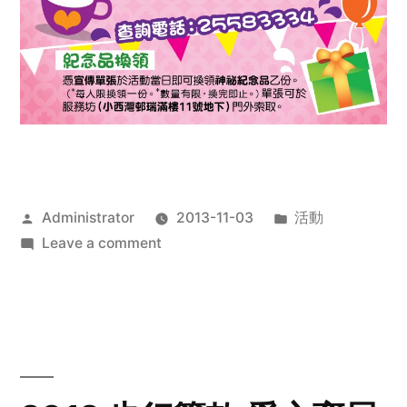
Posted
Posted
Administrator
2013-11-03
活動
by
on
in
Leave a comment
2013
禧
恩
「家‧
點‧
愛」