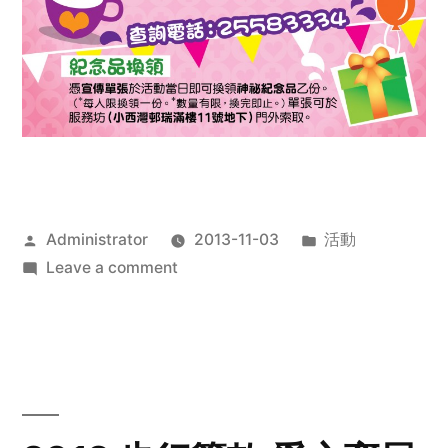
Posted
Posted
Administrator
2013-11-03
活動
by
on
in
Leave a comment
2013
禧
恩
「家‧
點‧
愛」