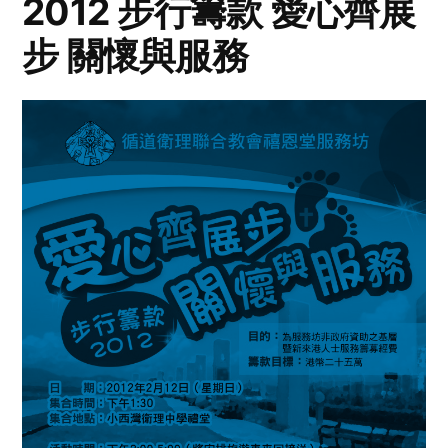
2012 步行籌款 愛心齊展
步 關懷與服務