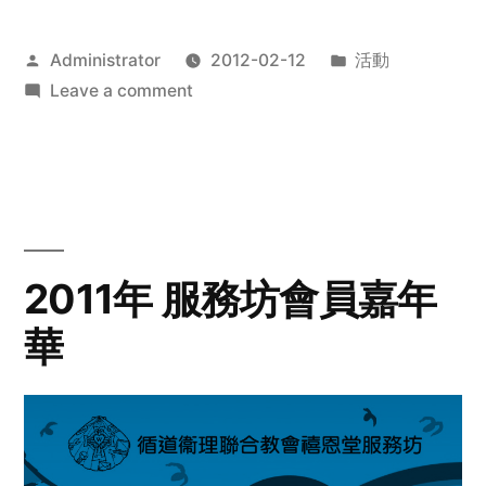
Posted
Posted
Administrator
2012-02-12
活動
by
on
in
Leave a comment
2012
步
行
籌
款
愛
2011年 服務坊會員嘉年
心
華
齊
展
步
關
懷
與