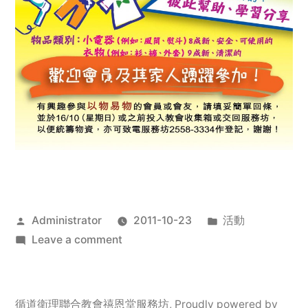
Posted
Posted
Administrator
2011-10-23
活動
by
on
in
Leave a comment
2011
年
服
循道衛理聯合教會禧恩堂服務坊
,
Proudly powered by