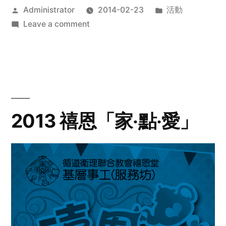
Posted
Posted
Administrator
2014-02-23
活動
by
on
in
Leave a comment
2014
年
探
訪
活
動
2013 禧恩「家‧點‧愛」
預
告