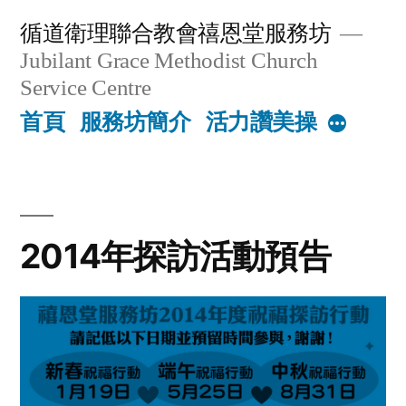
Skip
循道衛理聯合教會禧恩堂服務坊
to
Jubilant Grace Methodist Church
content
Service Centre
首頁
服務坊簡介
活力讚美操
More
2014年探訪活動預告