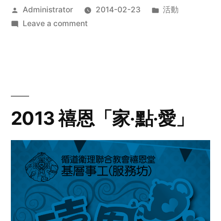
Posted
Posted
Administrator
2014-02-23
活動
by
on
in
Leave a comment
2014
年
探
訪
活
動
2013 禧恩「家‧點‧愛」
預
告