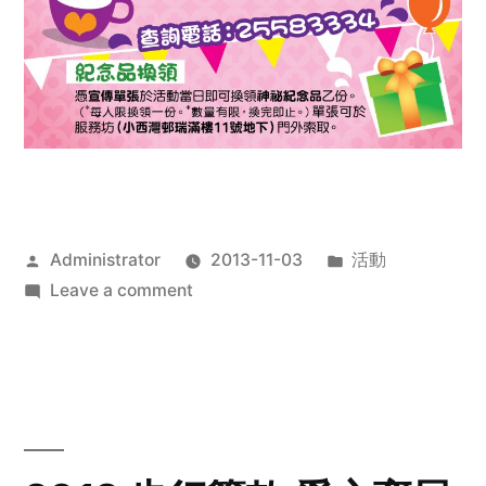
Posted
Posted
Administrator
2013-11-03
活動
by
on
in
Leave a comment
2013
禧
恩
「家‧
點‧
愛」