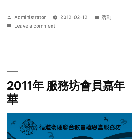
Posted
Posted
Administrator
2012-02-12
活動
by
on
in
Leave a comment
2012
步
行
籌
款
愛
2011年 服務坊會員嘉年
心
華
齊
展
步
關
懷
與