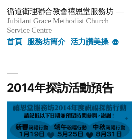
Skip
循道衛理聯合教會禧恩堂服務坊
to
Jubilant Grace Methodist Church
content
Service Centre
首頁
服務坊簡介
活力讚美操
More
2014年探訪活動預告