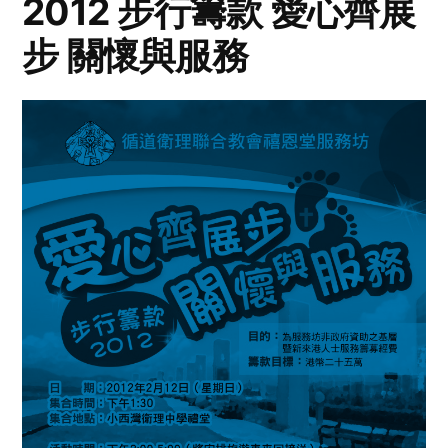
2012 步行籌款 愛心齊展
步 關懷與服務