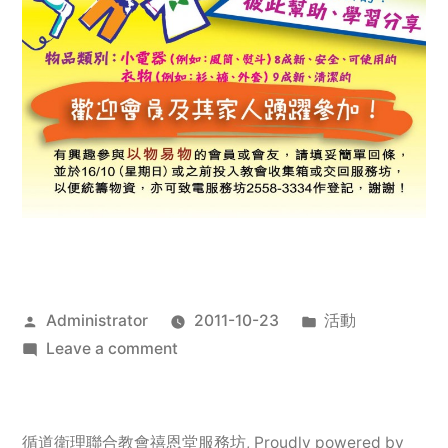
Posted
Posted
Administrator
2011-10-23
活動
by
on
in
Leave a comment
2011
年
服
循道衛理聯合教會禧恩堂服務坊
,
Proudly powered by