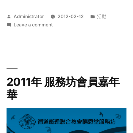
Posted
Posted
Administrator
2012-02-12
活動
by
on
in
Leave a comment
2012
步
行
籌
款
愛
2011年 服務坊會員嘉年
心
華
齊
展
步
關
懷
與