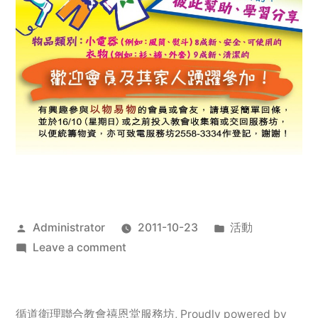
Posted
Posted
Administrator
2011-10-23
活動
by
on
in
Leave a comment
2011
年
服
循道衛理聯合教會禧恩堂服務坊
,
Proudly powered by