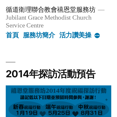
Skip
循道衛理聯合教會禧恩堂服務坊
to
Jubilant Grace Methodist Church
content
Service Centre
首頁
服務坊簡介
活力讚美操
More
2014年探訪活動預告