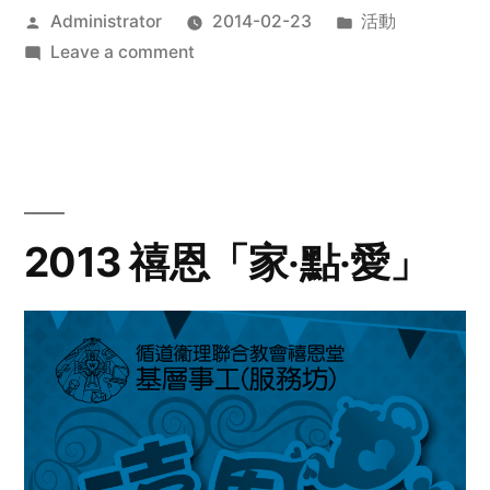
Posted
Posted
Administrator
2014-02-23
活動
by
on
in
Leave a comment
2014
年
探
訪
活
動
2013 禧恩「家‧點‧愛」
預
告