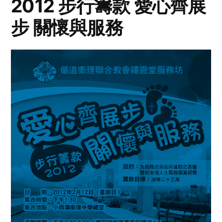
2012 步行籌款 愛心齊展
步 關懷與服務