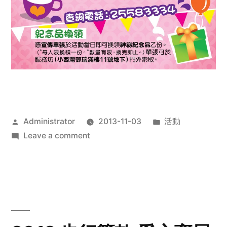
Posted
Posted
Administrator
2013-11-03
活動
by
on
in
Leave a comment
2013
禧
恩
「家‧
點‧
愛」