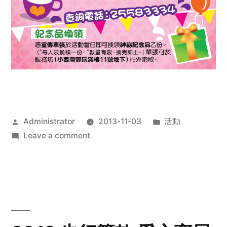
Posted
Posted
Administrator
2013-11-03
活動
by
on
in
Leave a comment
2013
禧
恩
「家‧
點‧
愛」