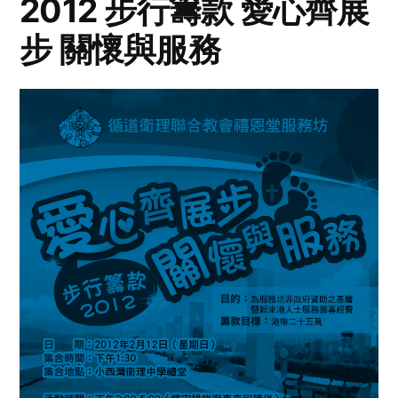
2012 步行籌款 愛心齊展
步 關懷與服務