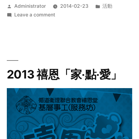
Posted
Posted
Administrator
2014-02-23
活動
by
on
in
Leave a comment
2014
年
探
訪
活
動
2013 禧恩「家‧點‧愛」
預
告