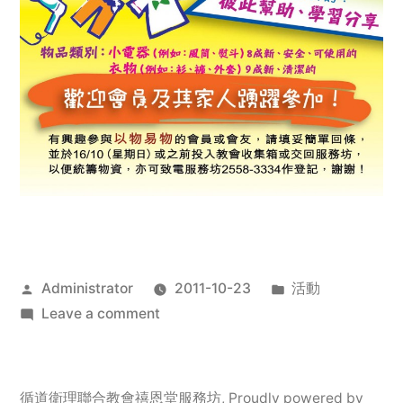
Posted
Posted
Administrator
2011-10-23
活動
by
on
in
Leave a comment
2011
年
服
循道衛理聯合教會禧恩堂服務坊
,
Proudly powered by