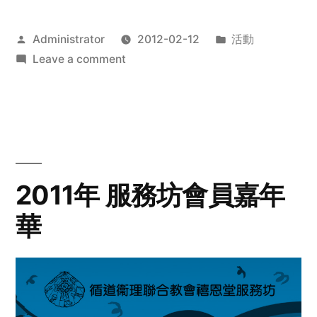
Posted
Posted
Administrator
2012-02-12
活動
by
on
in
Leave a comment
2012
步
行
籌
款
愛
2011年 服務坊會員嘉年
心
華
齊
展
步
關
懷
與