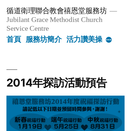
Skip
循道衛理聯合教會禧恩堂服務坊
to
Jubilant Grace Methodist Church
content
Service Centre
首頁
服務坊簡介
活力讚美操
More
2014年探訪活動預告