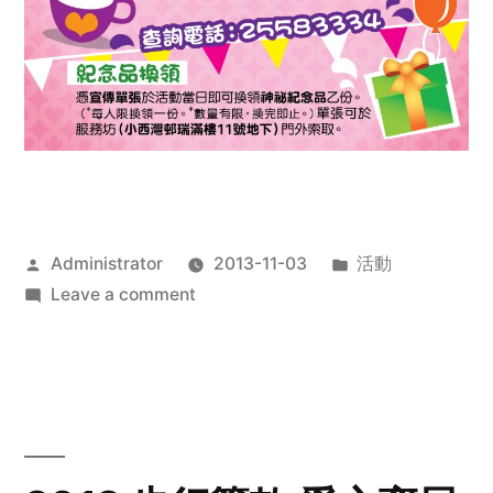
Posted
Posted
Administrator
2013-11-03
活動
by
on
in
Leave a comment
2013
禧
恩
「家‧
點‧
愛」