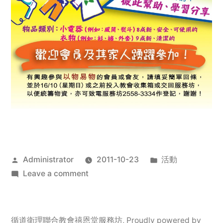
Posted
Posted
Administrator
2011-10-23
活動
by
on
in
Leave a comment
2011
年
服
循道衛理聯合教會禧恩堂服務坊
,
Proudly powered by