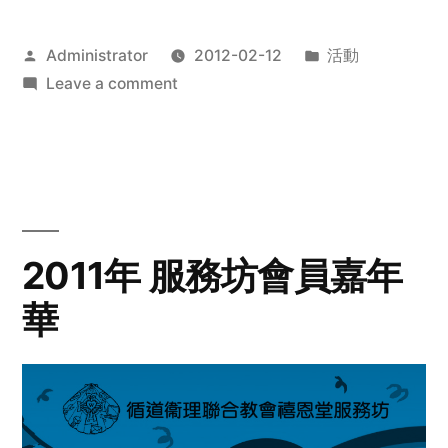
Posted
Posted
Administrator
2012-02-12
活動
by
on
in
Leave a comment
2012
步
行
籌
款
愛
2011年 服務坊會員嘉年
心
華
齊
展
步
關
懷
與