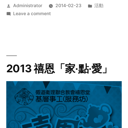
Posted
Posted
Administrator
2014-02-23
活動
by
on
in
Leave a comment
2014
年
探
訪
活
動
2013 禧恩「家‧點‧愛」
預
告