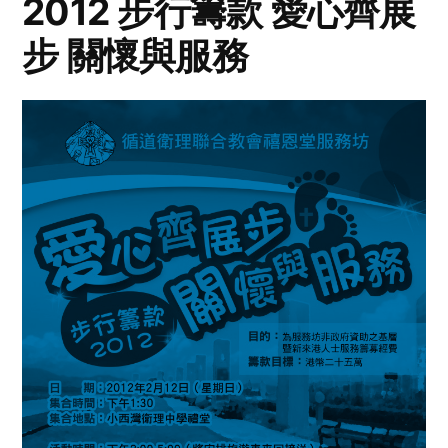
2012 步行籌款 愛心齊展
步 關懷與服務