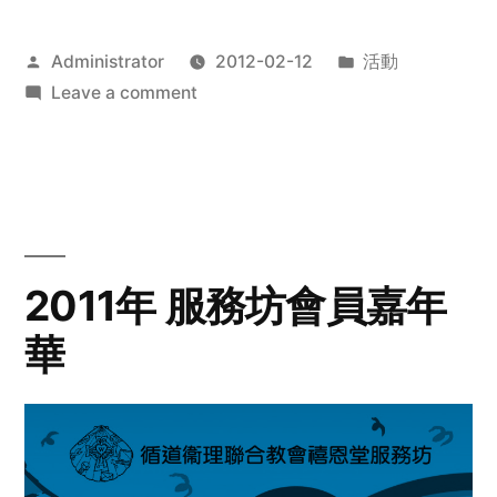
Posted
Posted
Administrator
2012-02-12
活動
by
on
in
Leave a comment
2012
步
行
籌
款
愛
2011年 服務坊會員嘉年
心
華
齊
展
步
關
懷
與