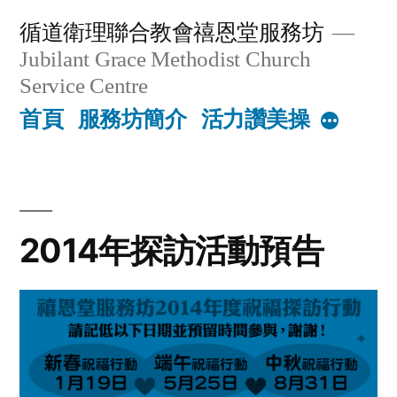
Skip
循道衛理聯合教會禧恩堂服務坊
to
Jubilant Grace Methodist Church
content
Service Centre
首頁
服務坊簡介
活力讚美操
More
2014年探訪活動預告