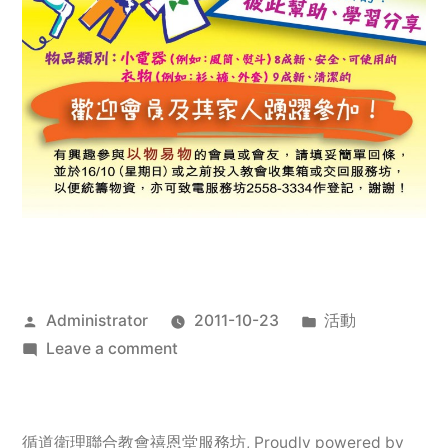
Posted
Posted
Administrator
2011-10-23
活動
by
on
in
Leave a comment
2011
年
服
循道衛理聯合教會禧恩堂服務坊
,
Proudly powered by