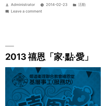
Posted
Posted
Administrator
2014-02-23
活動
by
on
in
Leave a comment
2014
年
探
訪
活
動
2013 禧恩「家‧點‧愛」
預
告