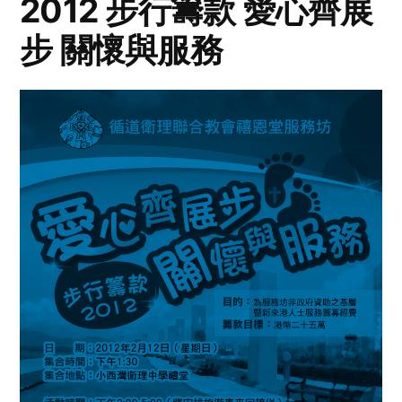
2012 步行籌款 愛心齊展
步 關懷與服務