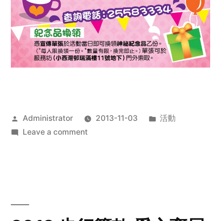
Posted
Posted
Administrator
2013-11-03
活動
by
on
in
Leave a comment
2013
禧
恩
「家‧
點‧
愛」