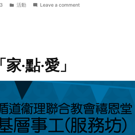
Posted
on
3
活動
Leave a comment
in
2014
年
探
訪
活
動
「家‧點‧愛」
預
告