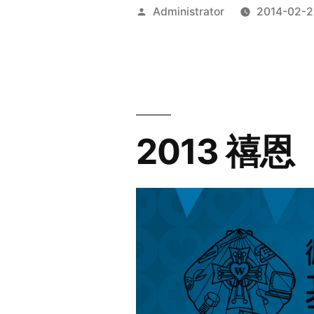
Posted
Administrator
2014-02-2
by
2013 禧恩