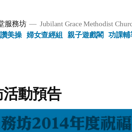
堂服務坊
Jubilant Grace Methodist Churc
讚美操
婦女查經組
親子遊戲閣
功課輔
訪活動預告