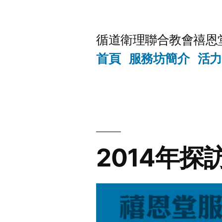
Skip
to
循道衛理聯合教會禧恩
content
首頁
服務坊簡介
活力
2014年探