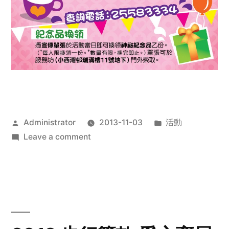
Posted
Posted
Administrator
2013-11-03
活動
by
on
in
Leave a comment
2013
禧
恩
「家‧
點‧
愛」