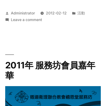
Posted
Posted
Administrator
2012-02-12
活動
by
on
in
Leave a comment
2012
步
行
籌
款
愛
2011年 服務坊會員嘉年
心
華
齊
展
步
關
懷
與