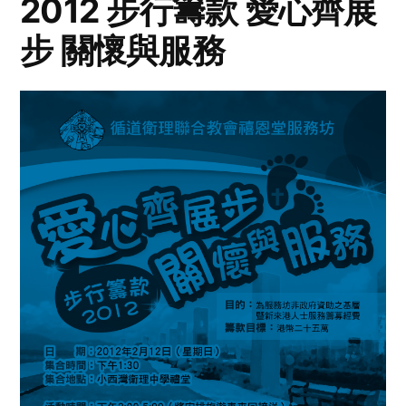
2012 步行籌款 愛心齊展
步 關懷與服務