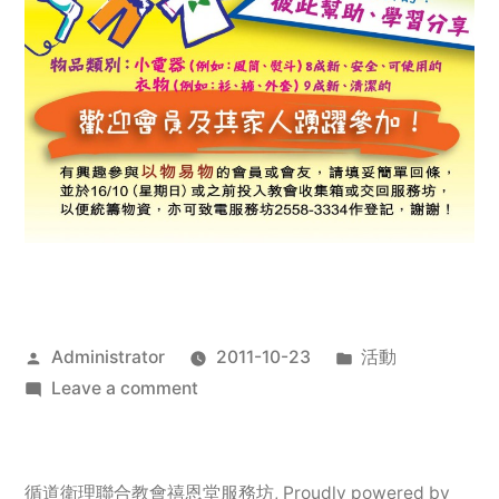
Posted
Posted
Administrator
2011-10-23
活動
by
on
in
Leave a comment
2011
年
服
循道衛理聯合教會禧恩堂服務坊
,
Proudly powered by