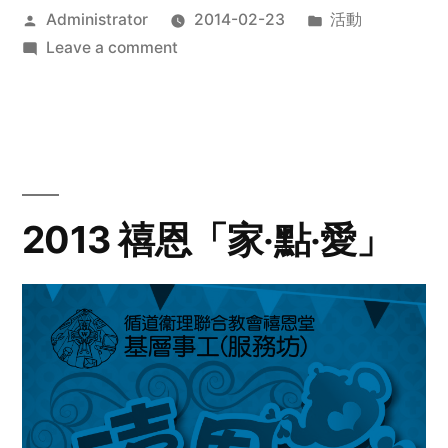
Posted
Posted
Administrator
2014-02-23
活動
by
on
in
Leave a comment
2014
年
探
訪
活
動
2013 禧恩「家‧點‧愛」
預
告