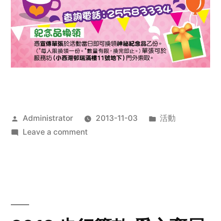
Posted
Posted
Administrator
2013-11-03
活動
by
on
in
Leave a comment
2013
禧
恩
「家‧
點‧
愛」