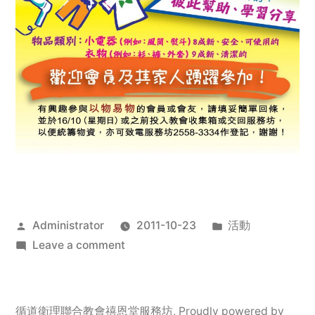
Posted
Posted
Administrator
2011-10-23
活動
by
on
in
Leave a comment
2011
年
服
循道衛理聯合教會禧恩堂服務坊
,
Proudly powered by