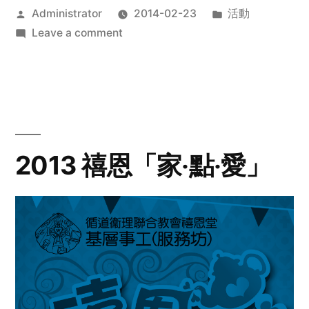
Posted
Posted
Administrator
2014-02-23
活動
by
on
in
Leave a comment
2014
年
探
訪
活
動
2013 禧恩「家‧點‧愛」
預
告