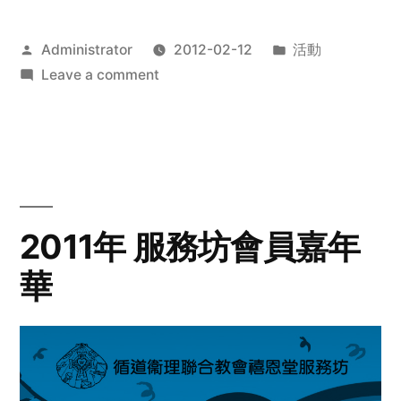
Posted
Posted
Administrator
2012-02-12
活動
by
on
in
Leave a comment
2012
步
行
籌
款
愛
2011年 服務坊會員嘉年
心
華
齊
展
步
關
懷
與