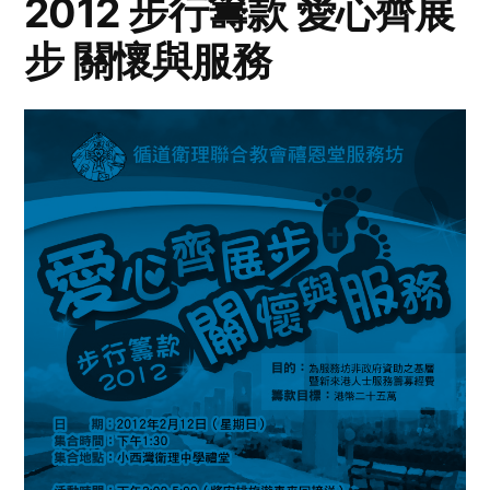
2012 步行籌款 愛心齊展
步 關懷與服務