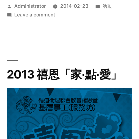
Posted
Posted
Administrator
2014-02-23
活動
by
on
in
Leave a comment
2014
年
探
訪
活
動
2013 禧恩「家‧點‧愛」
預
告