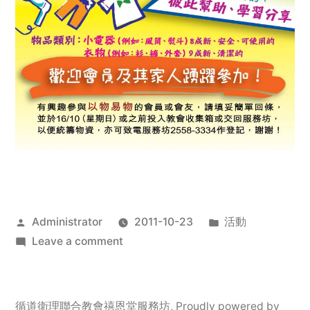
Posted
Posted
Administrator
2011-10-23
活動
by
on
in
Leave a comment
2011
年
服
循道衛理聯合教會禧恩堂服務坊
,
Proudly powered by