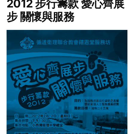
2012 步行籌款 愛心齊展
步 關懷與服務