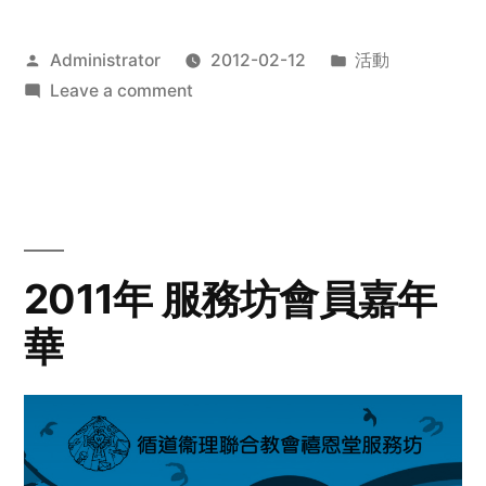
Posted
Posted
Administrator
2012-02-12
活動
by
on
in
Leave a comment
2012
步
行
籌
款
愛
2011年 服務坊會員嘉年
心
華
齊
展
步
關
懷
與