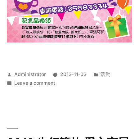
Posted
Posted
Administrator
2013-11-03
活動
by
on
in
Leave a comment
2013
禧
恩
「家‧
點‧
愛」