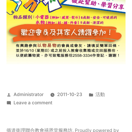
Posted
Posted
Administrator
2011-10-23
活動
by
on
in
Leave a comment
2011
年
服
循道衛理聯合教會禧恩堂服務坊
,
Proudly powered by