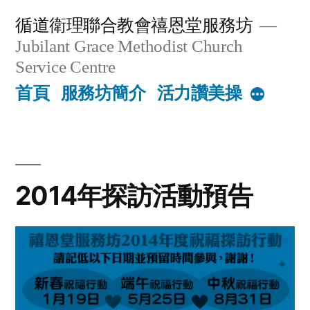
Skip
循道衛理聯合教會禧恩堂服務坊
to
Jubilant Grace Methodist Church
content
Service Centre
首頁
服務坊簡介
活力讚美操
More
2014年探訪活動預告