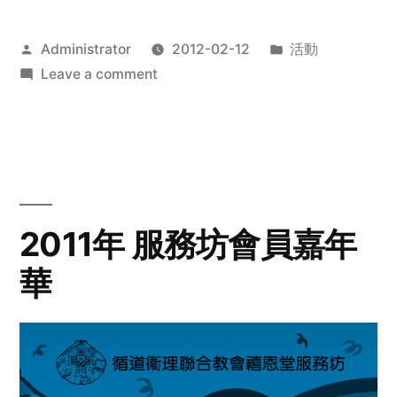
Posted
Posted
Administrator
2012-02-12
活動
by
on
in
Leave a comment
2012
步
行
籌
款
愛
2011年 服務坊會員嘉年
心
華
齊
展
步
關
懷
與