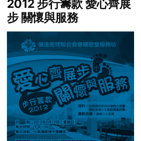
2012 步行籌款 愛心齊展
步 關懷與服務