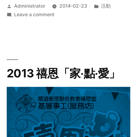
Posted
Posted
Administrator
2014-02-23
活動
by
on
in
Leave a comment
2014
年
探
訪
活
動
2013 禧恩「家‧點‧愛」
預
告