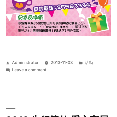
Posted
Posted
Administrator
2013-11-03
活動
by
on
in
Leave a comment
2013
禧
恩
「家‧
點‧
愛」