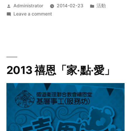
Posted
Posted
Administrator
2014-02-23
活動
by
on
in
Leave a comment
2014
年
探
訪
活
動
2013 禧恩「家‧點‧愛」
預
告