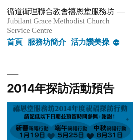
Skip
循道衛理聯合教會禧恩堂服務坊
to
Jubilant Grace Methodist Church
content
Service Centre
首頁
服務坊簡介
活力讚美操
More
2014年探訪活動預告