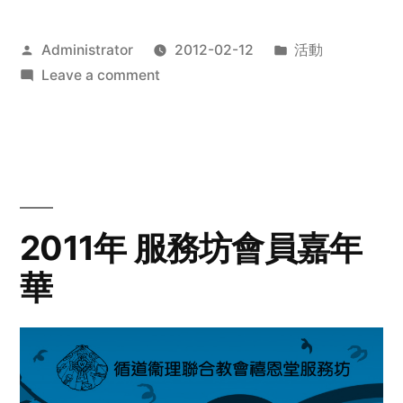
Posted
Posted
Administrator
2012-02-12
活動
by
on
in
Leave a comment
2012
步
行
籌
款
愛
2011年 服務坊會員嘉年
心
華
齊
展
步
關
懷
與