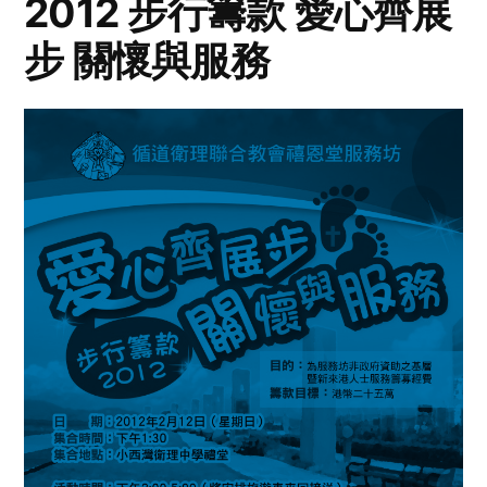
2012 步行籌款 愛心齊展
步 關懷與服務