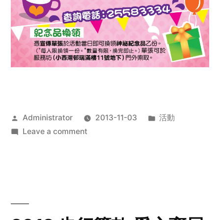
Posted
Posted
Administrator
2013-11-03
活動
by
on
in
Leave a comment
2013
禧
恩
「家‧
點‧
愛」