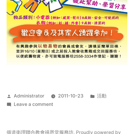
Posted
Posted
Administrator
2011-10-23
活動
by
on
in
Leave a comment
2011
年
服
循道衛理聯合教會禧恩堂服務坊
,
Proudly powered by