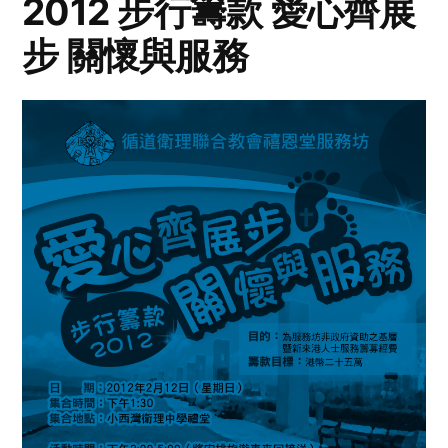
2012 步行籌款 愛心齊展
步 關懷與服務