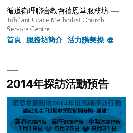
Skip
循道衛理聯合教會禧恩堂服務坊
to
Jubilant Grace Methodist Church
content
Service Centre
首頁
服務坊簡介
活力讚美操
More
2014年探訪活動預告