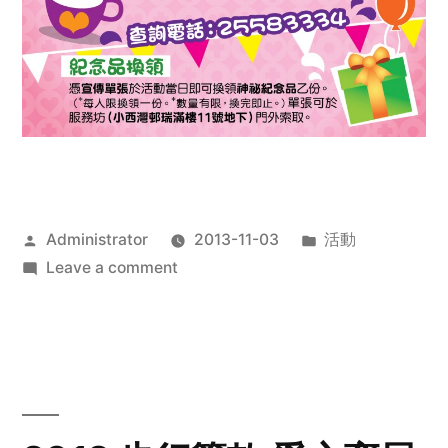
Posted
Posted
Administrator
2013-11-03
活動
by
on
in
Leave a comment
2013
禧
恩
「家‧
點‧
愛」