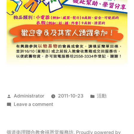
Posted
Posted
Administrator
2011-10-23
活動
by
on
in
Leave a comment
2011
年
服
循道衛理聯合教會禧恩堂服務坊
,
Proudly powered by