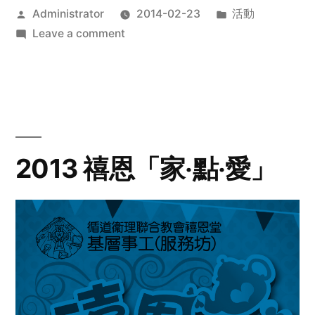
Posted
Posted
Administrator
2014-02-23
活動
by
on
in
Leave a comment
2014
年
探
訪
活
動
2013 禧恩「家‧點‧愛」
預
告