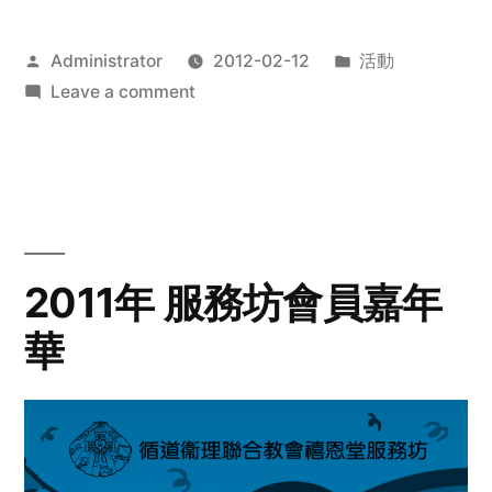
Posted
Posted
Administrator
2012-02-12
活動
by
on
in
Leave a comment
2012
步
行
籌
款
愛
2011年 服務坊會員嘉年
心
華
齊
展
步
關
懷
與