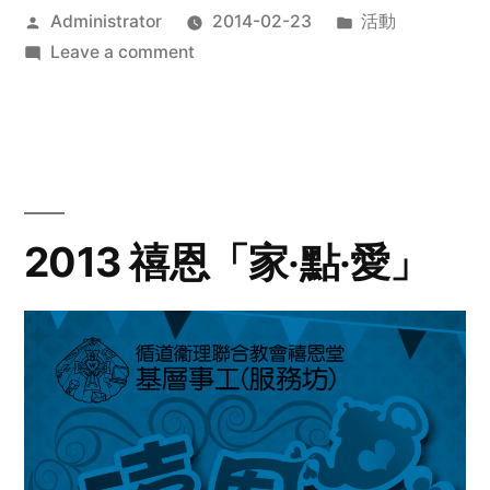
Posted
Posted
Administrator
2014-02-23
活動
by
on
in
Leave a comment
2014
年
探
訪
活
動
2013 禧恩「家‧點‧愛」
預
告