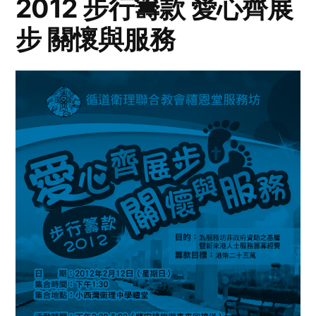
2012 步行籌款 愛心齊展
步 關懷與服務