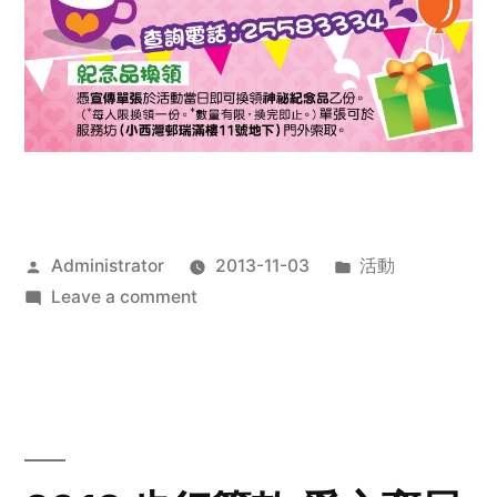
Posted
Posted
Administrator
2013-11-03
活動
by
on
in
Leave a comment
2013
禧
恩
「家‧
點‧
愛」