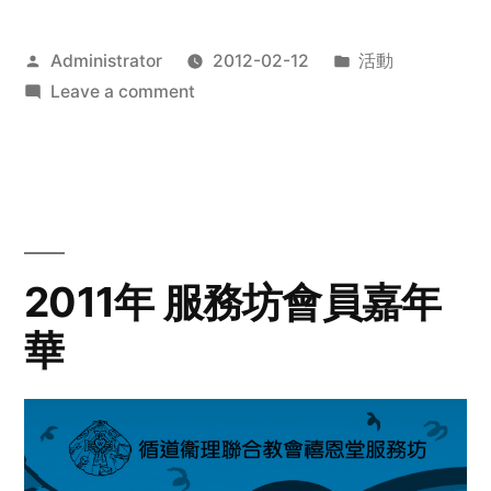
Posted
Posted
Administrator
2012-02-12
活動
by
on
in
Leave a comment
2012
步
行
籌
款
愛
2011年 服務坊會員嘉年
心
華
齊
展
步
關
懷
與