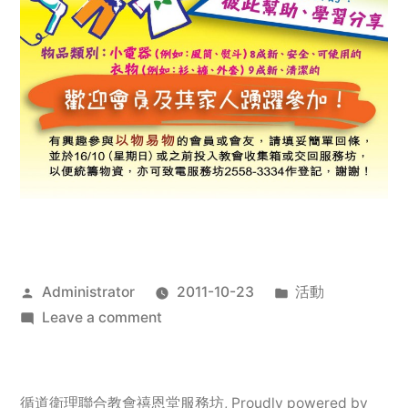
Posted
Posted
Administrator
2011-10-23
活動
by
on
in
Leave a comment
2011
年
服
循道衛理聯合教會禧恩堂服務坊
,
Proudly powered by