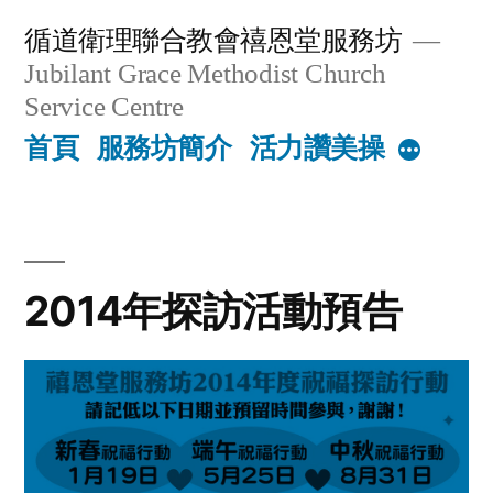
Skip
循道衛理聯合教會禧恩堂服務坊
to
Jubilant Grace Methodist Church
content
Service Centre
首頁
服務坊簡介
活力讚美操
More
2014年探訪活動預告