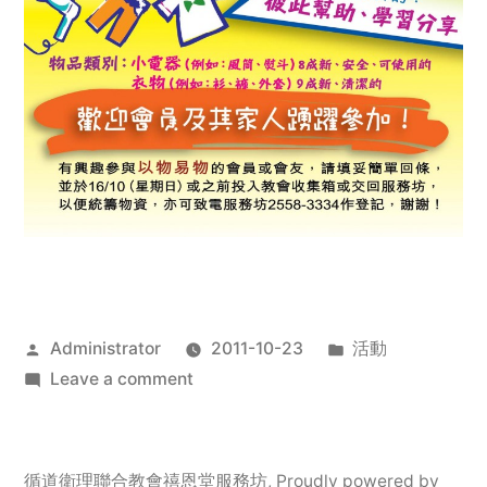
Posted
Posted
Administrator
2011-10-23
活動
by
on
in
Leave a comment
2011
年
服
循道衛理聯合教會禧恩堂服務坊
,
Proudly powered by