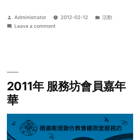
Posted
Posted
Administrator
2012-02-12
活動
by
on
in
Leave a comment
2012
步
行
籌
款
愛
2011年 服務坊會員嘉年
心
華
齊
展
步
關
懷
與