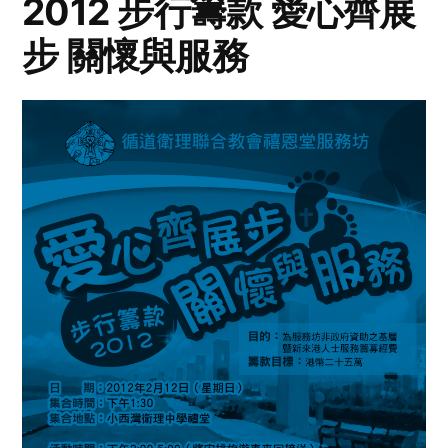
2012 步行籌款 愛心齊展
步 關懷與服務