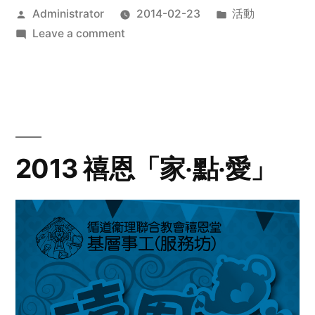
Posted
Posted
Administrator
2014-02-23
活動
by
on
in
Leave a comment
2014
年
探
訪
活
動
2013 禧恩「家‧點‧愛」
預
告