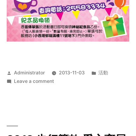
Posted
Posted
Administrator
2013-11-03
活動
by
on
in
Leave a comment
2013
禧
恩
「家‧
點‧
愛」