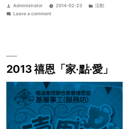
Posted
Posted
Administrator
2014-02-23
活動
by
on
in
Leave a comment
2014
年
探
訪
活
動
2013 禧恩「家‧點‧愛」
預
告