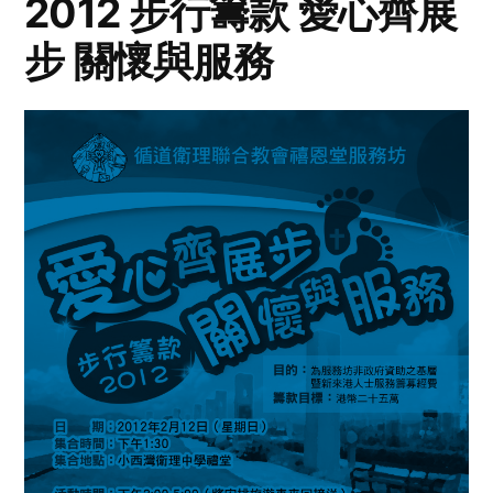
2012 步行籌款 愛心齊展
步 關懷與服務