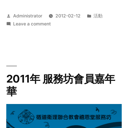
Posted
Posted
Administrator
2012-02-12
活動
by
on
in
Leave a comment
2012
步
行
籌
款
愛
2011年 服務坊會員嘉年
心
華
齊
展
步
關
懷
與