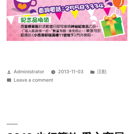
Posted
Posted
Administrator
2013-11-03
活動
by
on
in
Leave a comment
2013
禧
恩
「家‧
點‧
愛」