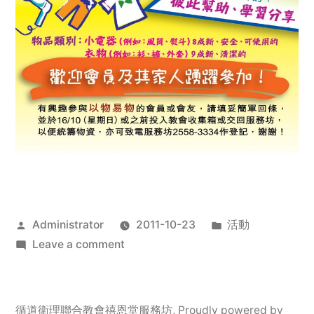
Posted
Posted
Administrator
2011-10-23
活動
by
on
in
Leave a comment
2011
年
服
循道衛理聯合教會禧恩堂服務坊
,
Proudly powered by