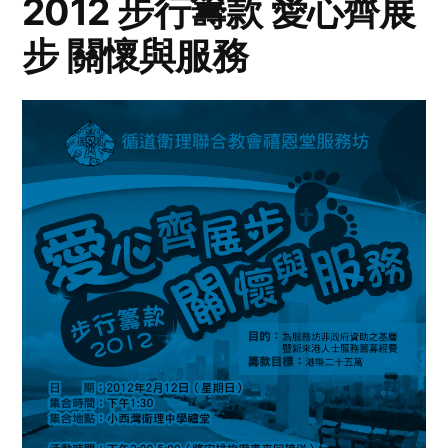
2012 步行籌款 愛心齊展
步 關懷與服務