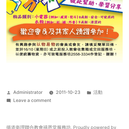
Posted
Posted
Administrator
2011-10-23
活動
by
on
in
Leave a comment
2011
年
服
循道衛理聯合教會禧恩堂服務坊
,
Proudly powered by