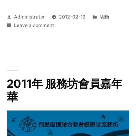
Posted
Posted
Administrator
2012-02-12
活動
by
on
in
Leave a comment
2012
步
行
籌
款
愛
2011年 服務坊會員嘉年
心
華
齊
展
步
關
懷
與