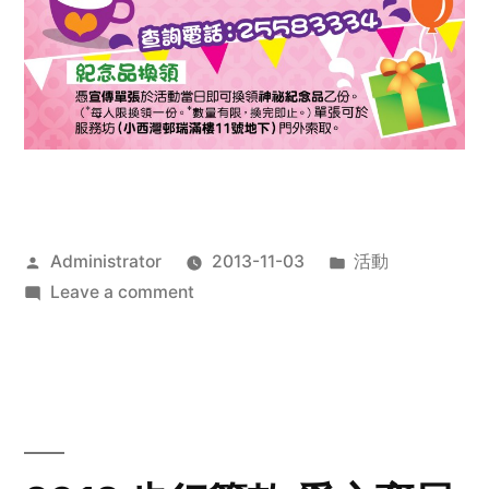
Posted
Posted
Administrator
2013-11-03
活動
by
on
in
Leave a comment
2013
禧
恩
「家‧
點‧
愛」