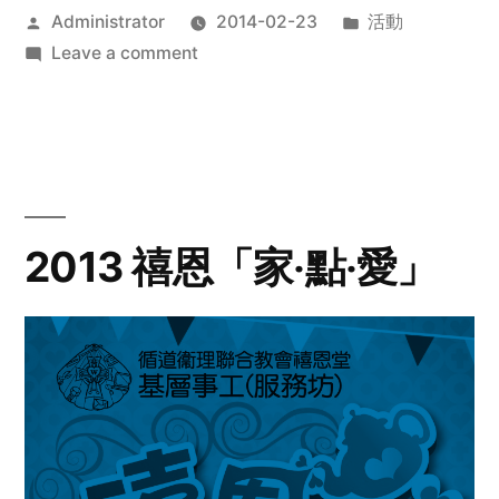
Posted
Posted
Administrator
2014-02-23
活動
by
on
in
Leave a comment
2014
年
探
訪
活
動
2013 禧恩「家‧點‧愛」
預
告