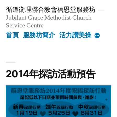
Skip
循道衛理聯合教會禧恩堂服務坊
to
Jubilant Grace Methodist Church
content
Service Centre
首頁
服務坊簡介
活力讚美操
More
2014年探訪活動預告