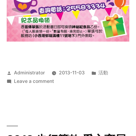
Posted
Posted
Administrator
2013-11-03
活動
by
on
in
Leave a comment
2013
禧
恩
「家‧
點‧
愛」