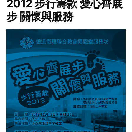
2012 步行籌款 愛心齊展
步 關懷與服務