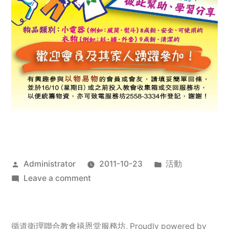
Posted
Posted
Administrator
2011-10-23
活動
by
on
in
Leave a comment
2011
年
服
循道衛理聯合教會禧恩堂服務坊
,
Proudly powered by