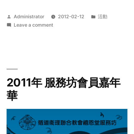
Posted
Posted
Administrator
2012-02-12
活動
by
on
in
Leave a comment
2012
步
行
籌
款
愛
2011年 服務坊會員嘉年
心
華
齊
展
步
關
懷
與