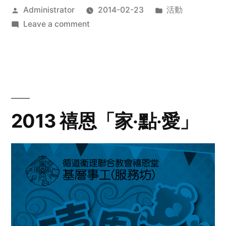
Posted
Posted
Administrator
2014-02-23
活動
by
on
in
Leave a comment
2014
年
探
訪
活
動
2013 禧恩「家‧點‧愛」
預
告