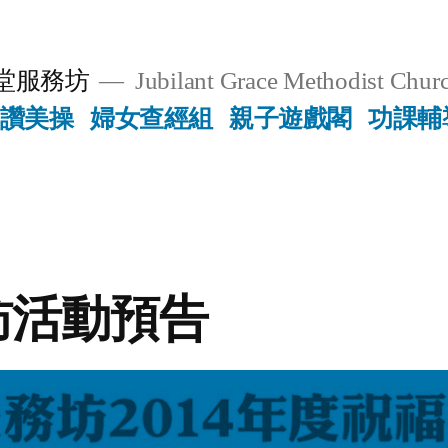
堂服務坊
Jubilant Grace Methodist Churc
讚美操
婦女查經組
親子遊戲閣
功課輔
訪活動預告