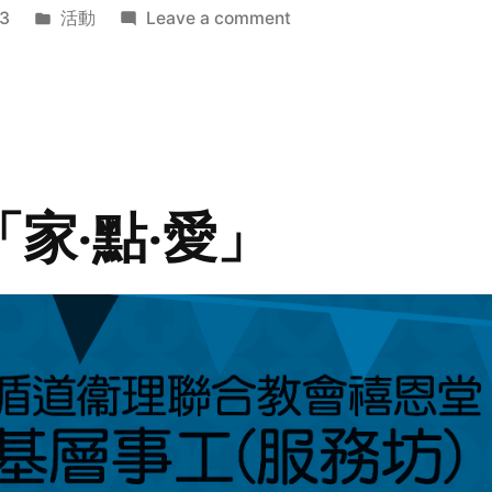
Posted
on
3
活動
Leave a comment
in
2014
年
探
訪
活
動
「家‧點‧愛」
預
告