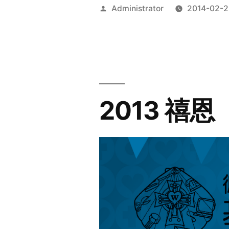
Posted
Administrator
2014-02-2
by
2013 禧恩