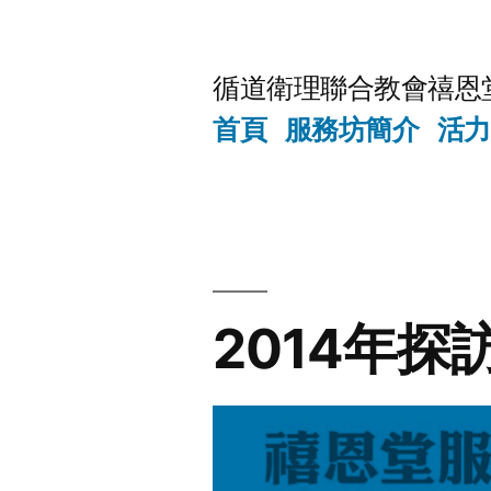
Skip
to
循道衛理聯合教會禧恩
content
首頁
服務坊簡介
活力
2014年探