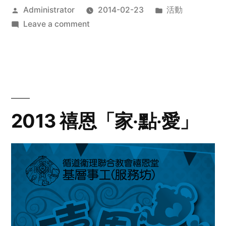
Posted
Posted
Administrator
2014-02-23
活動
by
on
in
Leave a comment
2014
年
探
訪
活
動
2013 禧恩「家‧點‧愛」
預
告