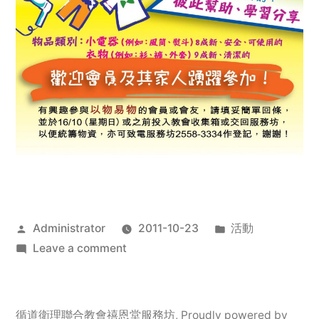
Posted
Posted
Administrator
2011-10-23
活動
by
on
in
Leave a comment
2011
年
服
循道衛理聯合教會禧恩堂服務坊
,
Proudly powered by