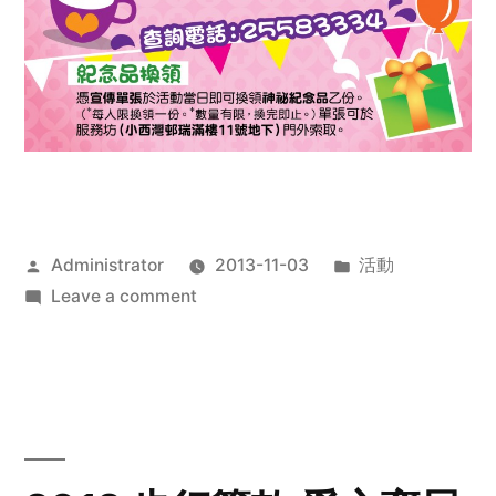
Posted
Posted
Administrator
2013-11-03
活動
by
on
in
Leave a comment
2013
禧
恩
「家‧
點‧
愛」