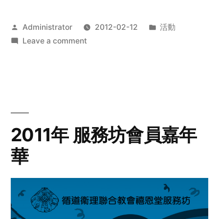
Posted
Posted
Administrator
2012-02-12
活動
by
on
in
Leave a comment
2012
步
行
籌
款
愛
2011年 服務坊會員嘉年
心
華
齊
展
步
關
懷
與