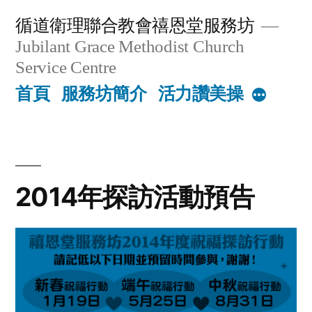
Skip
循道衛理聯合教會禧恩堂服務坊
to
Jubilant Grace Methodist Church
content
Service Centre
首頁
服務坊簡介
活力讚美操
More
2014年探訪活動預告