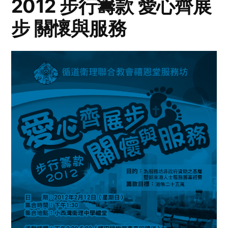
2012 步行籌款 愛心齊展
步 關懷與服務