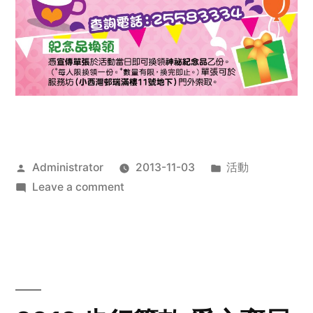
Posted
Posted
Administrator
2013-11-03
活動
by
on
in
Leave a comment
2013
禧
恩
「家‧
點‧
愛」