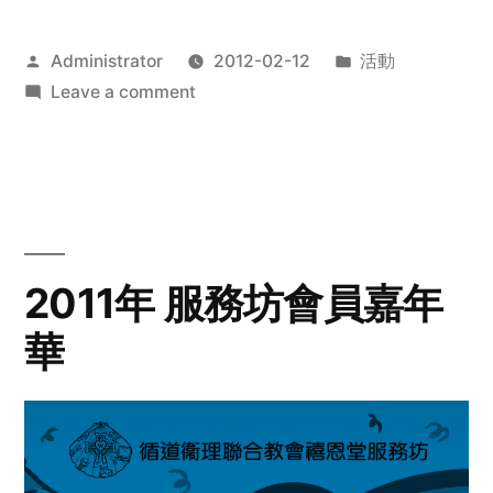
Posted
Posted
Administrator
2012-02-12
活動
by
on
in
Leave a comment
2012
步
行
籌
款
愛
2011年 服務坊會員嘉年
心
華
齊
展
步
關
懷
與