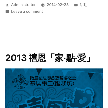
Posted
Posted
Administrator
2014-02-23
活動
by
on
in
Leave a comment
2014
年
探
訪
活
動
2013 禧恩「家‧點‧愛」
預
告