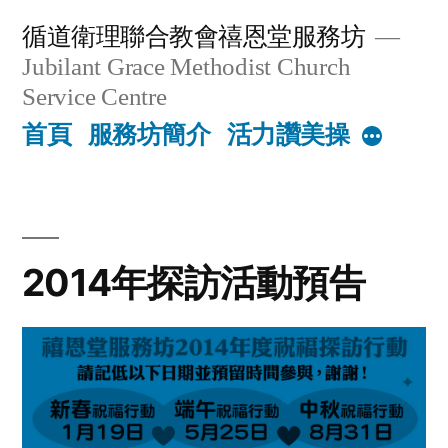
Skip
循道衛理聯合教會禧恩堂服務坊
to
Jubilant Grace Methodist Church
content
Service Centre
首頁
服務坊簡介
活力讚美操
More
2014年探訪活動預告