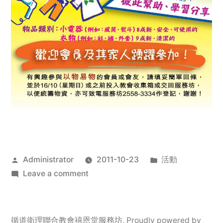
Posted
Posted
Administrator
2011-10-23
活動
by
on
in
Leave a comment
2011
年
服
循道衛理聯合教會禧恩堂服務坊
,
Proudly powered by