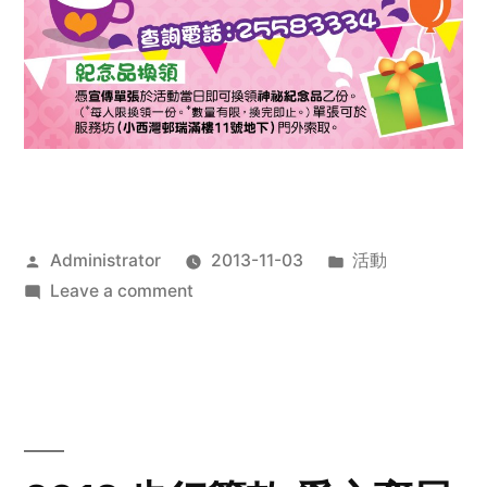
Posted
Posted
Administrator
2013-11-03
活動
by
on
in
Leave a comment
2013
禧
恩
「家‧
點‧
愛」