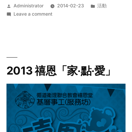
Posted
Posted
Administrator
2014-02-23
活動
by
on
in
Leave a comment
2014
年
探
訪
活
動
2013 禧恩「家‧點‧愛」
預
告