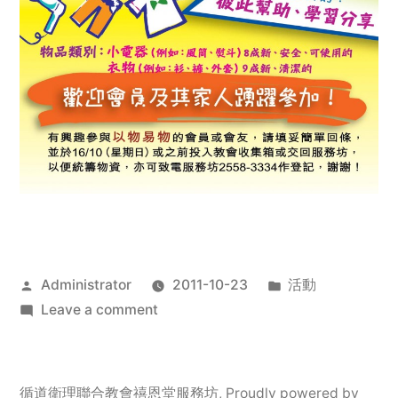
Posted
Posted
Administrator
2011-10-23
活動
by
on
in
Leave a comment
2011
年
服
循道衛理聯合教會禧恩堂服務坊
,
Proudly powered by