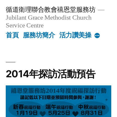
Skip
循道衛理聯合教會禧恩堂服務坊
to
Jubilant Grace Methodist Church
content
Service Centre
首頁
服務坊簡介
活力讚美操
More
2014年探訪活動預告