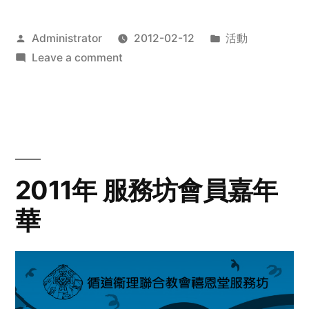
Posted
Posted
Administrator
2012-02-12
活動
by
on
in
Leave a comment
2012
步
行
籌
款
愛
2011年 服務坊會員嘉年
心
華
齊
展
步
關
懷
與