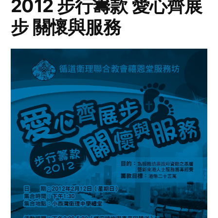
2012 步行籌款 愛心齊展
步 關懷與服務