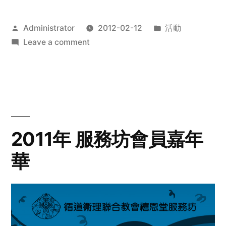
Posted
Posted
Administrator
2012-02-12
活動
by
on
in
Leave a comment
2012
步
行
籌
款
愛
2011年 服務坊會員嘉年
心
華
齊
展
步
關
懷
與