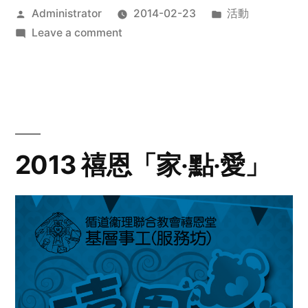
Posted
Posted
Administrator
2014-02-23
活動
by
on
in
Leave a comment
2014
年
探
訪
活
動
2013 禧恩「家‧點‧愛」
預
告