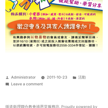
Posted
Posted
Administrator
2011-10-23
活動
by
on
in
Leave a comment
2011
年
服
循道衛理聯合教會禧恩堂服務坊
,
Proudly powered by