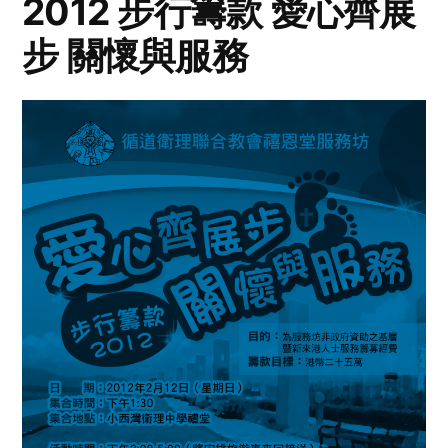
2012 步行籌款 愛心齊展
步 關懷與服務