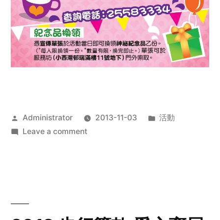
Posted
Posted
Administrator
2013-11-03
活動
by
on
in
Leave a comment
2013
禧
恩
「家‧
點‧
愛」